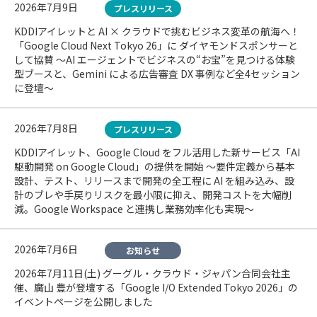
2026年7月9日
プレスリリース
KDDIアイレットと AI × クラウドで挑むビジネス変革の航海へ！
「Google Cloud Next Tokyo 26」に ダイヤモンドスポンサーと
して協賛 〜AI エージェントでビジネスの“お宝”を見つける体験
型ブースと、Gemini による広告審査 DX 事例など全4セッション
に登壇〜
2026年7月8日
プレスリリース
KDDIアイレット、Google Cloud をフル活用した新サービス「AI
駆動開発 on Google Cloud」の提供を開始 〜要件定義から基本
設計、テスト、リリースまで開発の全工程に AI を組み込み、設
計のブレや手戻りリスクを最小限に抑え、開発コストを大幅削
減。Google Workspace と連携し業務効率化も実現〜
2026年7月6日
お知らせ
2026年7月11日(土) グーグル・クラウド・ジャパン合同会社主
催、廣山 豊が登壇する「Google I/O Extended Tokyo 2026」の
イベントページを公開しました