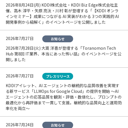
2026年8月24日(月) KDDI株式会社・KDDI Biz Edge株式会社主
催、高木 淳平・矢原 亮汰・川村 彰が登壇する「【KDDI オンラ
インセミナー】成果につながる AI 実装がわかる 3つの実践的 AI
開発事例から紐解く」のイベントページを公開しました
2026年7月27日
お知らせ
2026年7月28日(火) 大嵩 洋喜が登壇する「Toranomon Tech
Hub 第8回 IT業界、本当にあった怖い話」のイベントページを公
開しました
2026年7月27日
プレスリリース
KDDIアイレット、AI エージェントの継続的な品質改善を実現す
る新サービス「LLMOps for Google Cloud」の提供を開始 ～AI
エージェントの応答品質を観測・評価・数値化し、プロンプトの
最適化から再評価まで一貫して支援。継続的な品質向上と運用効
率化を両立～
2026年7月24日
お知らせ