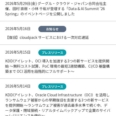
2026年5月29日(金) グーグル・クラウド・ジャパン合同会社主
催、田村 直樹・小林 千紘が登壇する「Data & AI Summit ’26
Spring」のイベントページを公開しました
2026年5月16日
お知らせ
【復旧】cloudpack サービスにおける一次対応遅延
2026年5月15日
プレスリリース
KDDIアイレット、OCI 導入を加速する3つの新サービスを提供開
始 〜無料コスト試算、PoC 環境の最短2週間構築、CI/CD 基盤構
築まで OCI 活用を段階的にフルサポート〜
2026年5月14日
プレスリリース
KDDIアイレット、Oracle Cloud Infrastructure（OCI）を活用し
ランサムウェア被害からの早期復旧を支援する3つの新サービス
を提供開始 〜ランサムウェア被害が過去最多水準で続く中、デ
ータ保護・閉域接続・リアルタイムバックアップで企業のサイバ
ーレジリエンスを強化〜