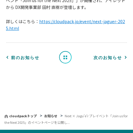
ベント「Join us for the Next 2025」」が開催され、アイレット
お
から DX開発事業部 田村 直樹が登壇します。
知
詳しくはこちら：
https://cloudpack.jp/event/next-jaguer-202
5.html
ら
せ
一
前のお知らせ
次のお知らせ
覧
へ
戻
る
cloudpackトップ
お知らせ
Next × Jagu’e’r プレイベント「Join us for
the Next 2025」のイベントページを公開し...