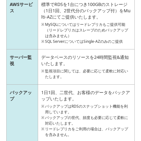
AWSサービ
標準でRDSを1台につき100GBのストレージ
ス
（1日1回、2世代分のバックアップ付）をMu
lti-AZにてご提供いたします。
MySQLについてはリードレプリカもご提供可能
（リードレプリカはスレーブのためバックアップ
は含みません）
SQL ServerについてはSingle-AZのみのご提供
サーバー監
データベースのリソースを24時間監視&通知
視
いたします。
監視項目に関しては、必要に応じて柔軟に対応い
たします。
バックアッ
1日1回、二世代、お客様のデータをバックア
プ
ップいたします。
バックアップはRDSのスナップショット機能を利
用しています。
バックアップの世代、頻度も必要に応じて柔軟に
対応いたします。
リードレプリカをご利用の場合は、バックアップ
を含みません。