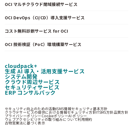
OCI マルチクラウド閉域接続サービス
OCI DevOps（CI/CD）導入支援サービス
コスト無料診断サービス for OCI
OCI 技術検証（PoC）環境構築サービス
cloudpack+
生成 AI 導入・活用支援サービス
システム開発
クラウド周辺サービス
セキュリティサービス
ERP コンサルパック
セキュリティ向上のための活動
ISMS情報セキュリティ基本方針
クラウドサービスの提供における情報セキュリティ方針
ITSMS方針
品質方針
プライバシーポリシー
Cookieポリシー
AI ポリシー
ウェブアクセシビリティの取り組みについて
利用規約
古物営業法に基づく表示