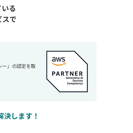
ている
ビスで
ンシー」の認定を取
が解決します！