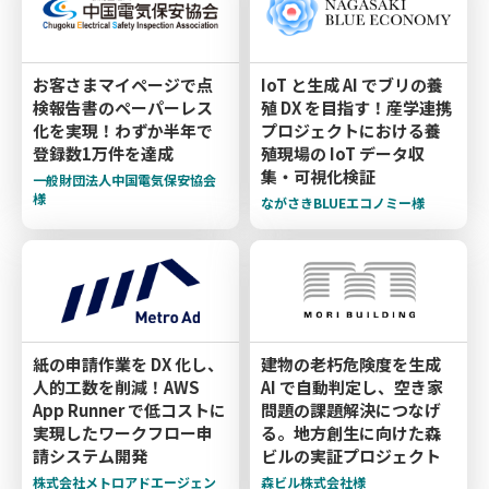
お客さまマイページで点
IoT と生成 AI でブリの養
検報告書のペーパーレス
殖 DX を目指す！産学連携
化を実現！わずか半年で
プロジェクトにおける養
登録数1万件を達成
殖現場の IoT データ収
集・可視化検証
一般財団法人中国電気保安協会
様
ながさきBLUEエコノミー様
紙の申請作業を DX 化し、
建物の老朽危険度を生成
人的工数を削減！AWS
AI で自動判定し、空き家
App Runner で低コストに
問題の課題解決につなげ
実現したワークフロー申
る。地方創生に向けた森
請システム開発
ビルの実証プロジェクト
株式会社メトロアドエージェン
森ビル株式会社様