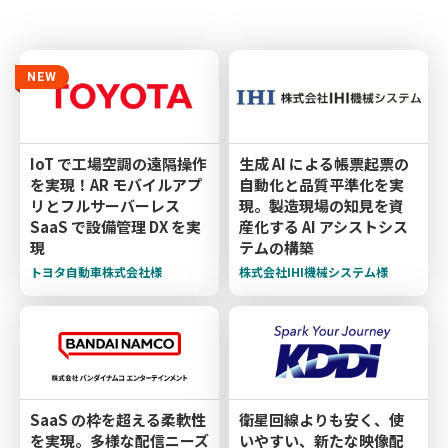
NEW
IoT で工場空調の遠隔操作
生成 AI による帳票起票の
を実現！AR モバイルアプ
自動化と品質平準化を実
リとフルサーバーレス
現。製造現場の知見を資
SaaS で設備管理 DX を実
産化する AI アシストシス
現
テムの構築
トヨタ自動車株式会社様
株式会社IHI機械システム様
SaaS の枠を超える柔軟性
衛星回線よりも安く、使
を実現。多様な配信ニーズ
いやすい、新たな映像配