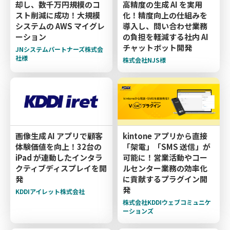
却し、数千万円規模のコ
高精度の生成 AI を実用
スト削減に成功！大規模
化！精度向上の仕組みを
システムの AWS マイグレ
導入し、問い合わせ業務
ーション
の負担を軽減する社内 AI
チャットボット開発
JNシステムパートナーズ株式会
社様
株式会社NJS様
画像生成 AI アプリで顧客
kintone アプリから直接
体験価値を向上！32台の
「架電」「SMS 送信」が
iPad が連動したインタラ
可能に！営業活動やコー
クティブディスプレイを開
ルセンター業務の効率化
発
に貢献するプラグイン開
発
KDDIアイレット株式会社
株式会社KDDIウェブコミュニケ
ーションズ