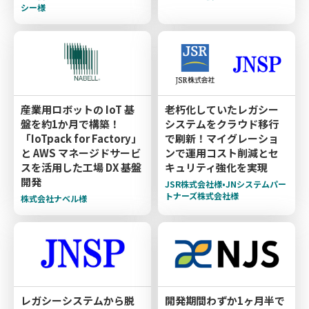
シー様
産業用ロボットの IoT 基
老朽化していたレガシー
盤を約1か月で構築！
システムをクラウド移行
「IoTpack for Factory」
で刷新！マイグレーショ
と AWS マネージドサービ
ンで運用コスト削減とセ
スを活用した工場 DX 基盤
キュリティ強化を実現
開発
JSR株式会社様•JNシステムパー
トナーズ株式会社様
株式会社ナベル様
レガシーシステムから脱
開発期間わずか1ヶ月半で