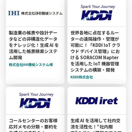
製造業の帳票や設計デー
世界各地に点在するルー
タなどの非構造化データ
ターの遠隔操作・管理が
をナレッジ化！生成 AI を
可能に！「KDDI IoT クラ
活用した帳票検索システ
ウド デバイス管理」にお
ム開発
ける SORACOM Napter
を活用した IoT 機器管理
株式会社IHI機械システム様
システムの構築・開発
KDDI株式会社
コールセンターのお客様
生成 AI を活用して社内交
応対メモの分類・要約を
流を活性化！“社内限