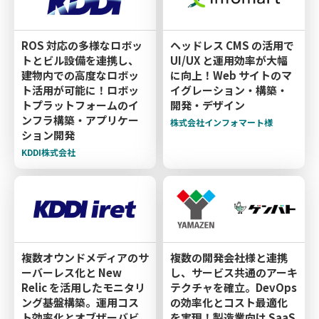
ROS 対応の多様なロボッ
ヘッドレス CMS の活用で
トとビル設備を連携し、
UI/UX と運用効率が大幅
建物内での高度なロボッ
に向上！Web サイトのマ
ト活用が可能に！ロボッ
イグレーション・構築・
トプラットフォームのイ
開発・デザイン
ンフラ構築・アプリケー
株式会社インフォマート様
ション開発
KDDI株式会社
複数オウンドメディアのサ
複数の開発会社様と連携
ーバーレス化と New
し、サービス共通のアーキ
Relic を活用したモニタリ
テクチャを確立。DevOps
ング基盤構築。運用コス
の効率化とコスト最適化
ト効率化とオブザーバビ
を実現！製造業向け SaaS