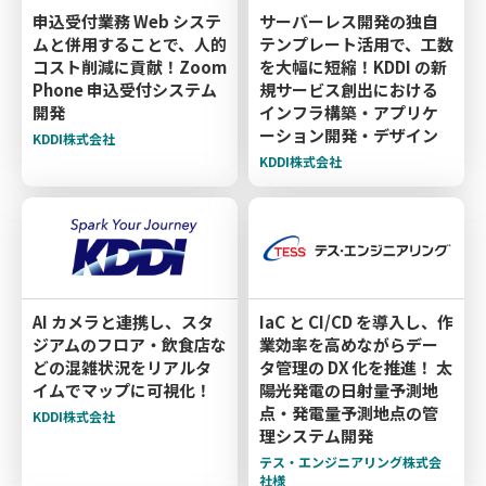
申込受付業務 Web システ
サーバーレス開発の独自
ムと併用することで、人的
テンプレート活用で、工数
コスト削減に貢献！Zoom
を大幅に短縮！KDDI の新
Phone 申込受付システム
規サービス創出における
開発
インフラ構築・アプリケ
ーション開発・デザイン
KDDI株式会社
KDDI株式会社
AI カメラと連携し、スタ
IaC と CI/CD を導入し、作
ジアムのフロア・飲食店な
業効率を高めながらデー
どの混雑状況をリアルタ
タ管理の DX 化を推進！ 太
イムでマップに可視化！
陽光発電の日射量予測地
点・発電量予測地点の管
KDDI株式会社
理システム開発
テス・エンジニアリング株式会
社様