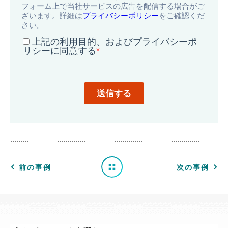
導
入
事
例
一
前の事例
次の事例
覧
へ