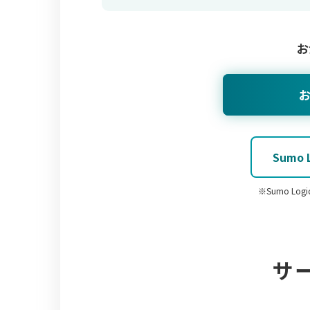
お
Sumo
※Sumo L
サ