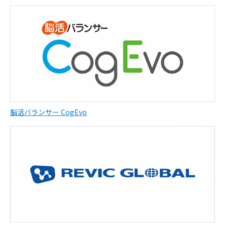
脳活バランサー CogEvo