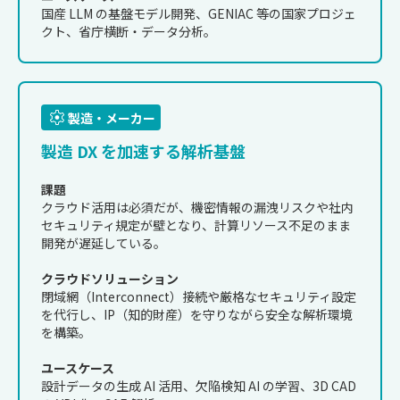
国産 LLM の基盤モデル開発、GENIAC 等の国家プロジェ
クト、省庁横断・データ分析。
製造・メーカー
製造 DX を加速する
解析基盤
課題
クラウド活用は必須だが、機密情報の漏洩リスクや社内
セキュリティ規定が壁となり、計算リソース不足のまま
開発が遅延している。
クラウドソリューション
閉域網（Interconnect）接続や厳格なセキュリティ設定
を代行し、IP（知的財産）を守りながら安全な解析環境
を構築。
ユースケース
設計データの生成 AI 活用、欠陥検知 AI の学習、3D CAD