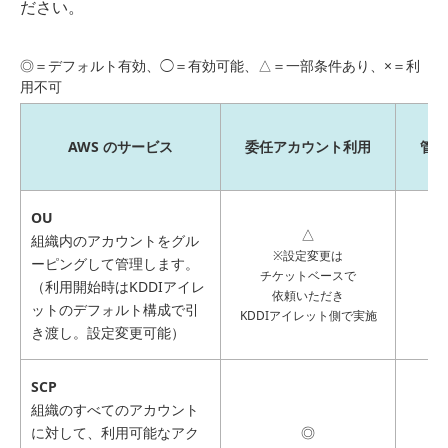
ださい。
◎＝デフォルト有効、◯＝有効可能、△＝一部条件あり、×＝利
用不可
AWS のサービス
委任アカウント利用
管理
OU
△
組織内のアカウントをグル
※設定変更は
ーピングして管理します。
チケットベースで
（利用開始時はKDDIアイレ
依頼いただき
ットのデフォルト構成で引
KDDIアイレット側で実施
き渡し。設定変更可能）
SCP
組織のすべてのアカウント
に対して、利用可能なアク
◎