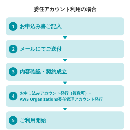
委任アカウント利用の場合
お申込み書
ご記入
1
メールにて
ご送付
2
内容確認・
契約成立
3
お申し込み
アカウント発行（複数可）
+
4
AWS Organizations
委任管理アカウント発行
ご利用開始
5