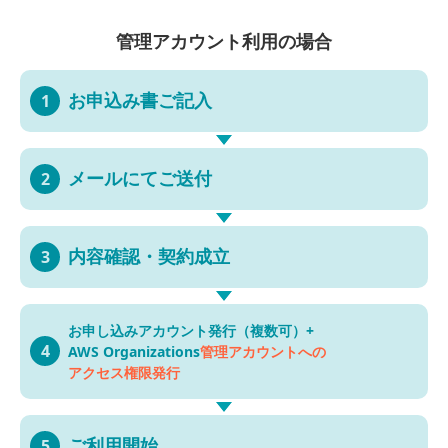
管理アカウント利用の場合
お申込み書
ご記入
1
メールにて
ご送付
2
内容確認・
契約成立
3
お申し込み
アカウント発行（複数可）
+
4
AWS Organizations
管理アカウントへの
アクセス権限発行
ご利用開始
5