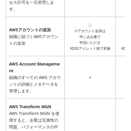
セス許可を一元管理しま
す。
△
AWSアカウントの追加
※アカウント追加は
※
組織に紐づくAWSアカウン
申し込み書で
申請いただき
トの追加
KDDIアイレット側で実施
KDD
AWS Account Manageme
nt
組織のすべての AWS アカウ
×
ントの詳細とメタデータを
管理します。
AWS Transform MGN
AWS Transform MGN を使
用すると、企業は互換性の
問題、パフォーマンスの中