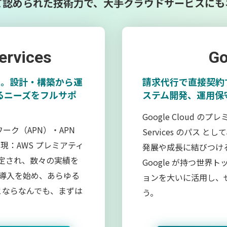
て認められた技術力で、
大手クラウドサービスにも
rvices
Go
頼。設計・構築から運
請求代行で直接契約
るニーズをフルサポ
ステム開発、運用保
Google Cloud のプレ
ーク（APN）・APN
Services のパス と
：AWS プレミアティ
発展や成長に結びつけ
定され、数々の実績を
Google が持つ世
S の導入を始め、あらゆる
ョンを大いに活用し、
とならなんでも、まずは
う。