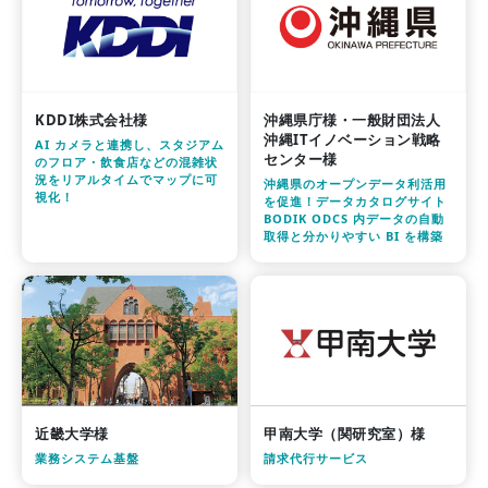
KDDI株式会社様
沖縄県庁様・一般財団法人
沖縄ITイノベーション戦略
AI カメラと連携し、スタジアム
センター様
のフロア・飲食店などの混雑状
況をリアルタイムでマップに可
沖縄県のオープンデータ利活用
視化！
を促進！データカタログサイト
BODIK ODCS 内データの自動
取得と分かりやすい BI を構築
近畿大学様
甲南大学（関研究室）様
業務システム基盤
請求代行サービス