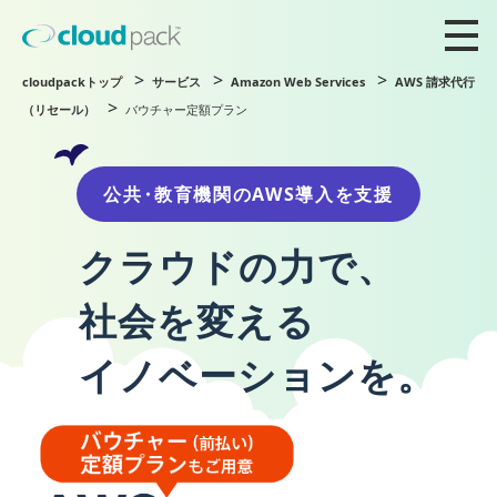
cloudpackトップ
サービス
Amazon Web Services
AWS 請求代行
（リセール）
バウチャー定額プラン
公
共・
教育機関
のAWS導入を
支援
クラウドの力で、
社会を変える
イノベーションを。