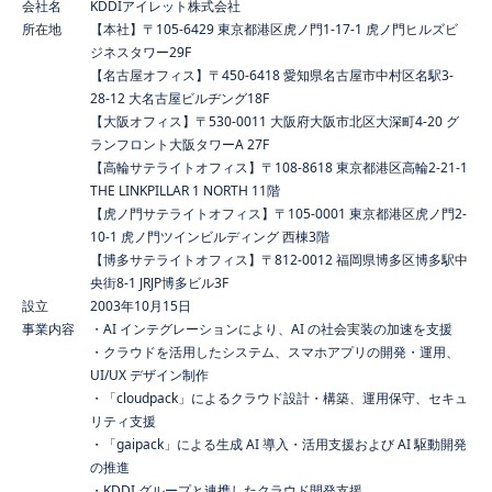
会社名
KDDIアイレット株式会社
所在地
【本社】〒105-6429 東京都港区虎ノ門1-17-1 虎ノ門ヒルズビ
ジネスタワー29F
【名古屋オフィス】〒450-6418 愛知県名古屋市中村区名駅3-
28-12 大名古屋ビルヂング18F
【大阪オフィス】〒530-0011 大阪府大阪市北区大深町4-20 グ
ランフロント大阪タワーA 27F
【高輪サテライトオフィス】〒108-8618 東京都港区高輪2-21-1
THE LINKPILLAR 1 NORTH 11階
【虎ノ門サテライトオフィス】〒105-0001 東京都港区虎ノ門2-
10-1 虎ノ門ツインビルディング 西棟3階
【博多サテライトオフィス】〒812-0012 福岡県博多区博多駅中
央街8-1 JRJP博多ビル3F
設立
2003年10月15日
事業内容
・AI インテグレーションにより、AI の社会実装の加速を支援
・クラウドを活用したシステム、スマホアプリの開発・運用、
UI/UX デザイン制作
・「cloudpack」によるクラウド設計・構築、運用保守、セキュ
リティ支援
・「gaipack」による生成 AI 導入・活用支援および AI 駆動開発
の推進
・KDDI グループと連携したクラウド開発支援