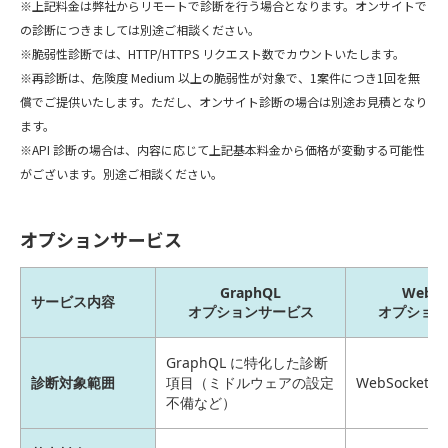
※上記料金は弊社からリモートで診断を行う場合となります。オンサイトで
の診断につきましては別途ご相談ください。
※脆弱性診断では、HTTP/HTTPS リクエスト数でカウントいたします。
※再診断は、危険度 Medium 以上の脆弱性が対象で、1案件につき1回を無
償でご提供いたします。ただし、オンサイト診断の場合は別途お見積となり
ます。
※API 診断の場合は、内容に応じて上記基本料金から価格が変動する可能性
がございます。別途ご相談ください。
オプションサービス
GraphQL
WebSo
サービス内容
オプションサービス
オプション
GraphQL に特化した診断
診断対象範囲
項目（ミドルウェアの設定
WebSocket 
不備など）