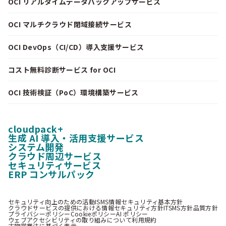
OCI リアルタイムデータバックアップサービス
OCI マルチクラウド閉域接続サービス
OCI DevOps（CI/CD）導入支援サービス
コスト無料診断サービス for OCI
OCI 技術検証（PoC）環境構築サービス
cloudpack+
生成 AI 導入・活用支援サービス
システム開発
クラウド周辺サービス
セキュリティサービス
ERP コンサルパック
セキュリティ向上のための活動
ISMS情報セキュリティ基本方針
クラウドサービスの提供における情報セキュリティ方針
ITSMS方針
品質方針
プライバシーポリシー
Cookieポリシー
AI ポリシー
ウェブアクセシビリティの取り組みについて
利用規約
古物営業法に基づく表示