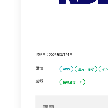
掲載日：2025年3月24日
属性
AWS
運用・保守
イ
業種
情報通信・IT
課題