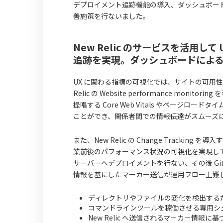
デプロイメント追跡機能の導入、ダッシュボー
善施策を行ないました。
New Relic のサービスを活用
追跡を実現。ダッシュボードによる B
UX に関わる指標の可視化では、サイトの可用
Relic の Website performance mo
提唱する Core Web Vitals やページ
ことができ、関係者間での情報伝達がスムーズ
また、New Relic の Change Trac
業前後のパフォーマンス状況の可視化を実現して
サーバーへデプロイメントを行ない、その後 Gi
情報を基にしたマーカー送信が運用フロー上難
ディレクトリやファイルの変化を検出する
コマンドラインツールを稼働させる専用シ
New Relic へ送信されるマーカー情報