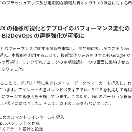
ドのブラッシュアップ及び定期的な情報共有という3つの課題に対する
して UX の指標可視化とデプロイのパフォーマンス変化の
izDevOps の連携強化が可能に
性とパフォーマンスに関する情報を収集し、簡易的に表示ができる New
nitoring を導入。本機能を利用することで、複雑な作り込みをせずとも Google が
ロードタイムの可視化、リンク切れチェックの定期確認を一つの画面に集約させる
になりました。
king を導入することで、デプロイ時に各テレメトリーデータへマーカーを挿入し、作
います。アイレットの各オウンドメディアでは、SFTP を利用して専用
t にマージする運用を実施しています。このため、Git のバージョン管理
しい状況にありました。そこで、以下の工夫を行ないました。
ためのコマンドラインツールを導入
ェルスクリプトを作成
に基づくアラート設計と設定