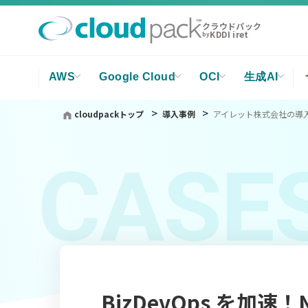
クラウドパック
KDDI iret
by
AWS
Google Cloud
OCI
生成AI
cloudpackトップ
導入事例
アイレット株式会社の導
CASE
BizDevOps を加速