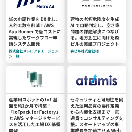
紙の申請作業を DX 化し、
建物の老朽危険度を生成
人的工数を削減！AWS
AI で自動判定し、空き家
App Runner で低コストに
問題の課題解決につなげ
実現したワークフロー申
る。地方創生に向けた森
請システム開発
ビルの実証プロジェクト
株式会社メトロアドエージェン
森ビル株式会社様
シー様
産業用ロボットの IoT 基
セキュリティと可用性を備
盤を約1か月で構築！
えた運用品質の要件定義
「IoTpack for Factory」
から内製化支援まで一気
と AWS マネージドサービ
通貫でコンサルティング支
スを活用した工場 DX 基盤
援。スタートアップの事
開発
業成長を加速させる Web