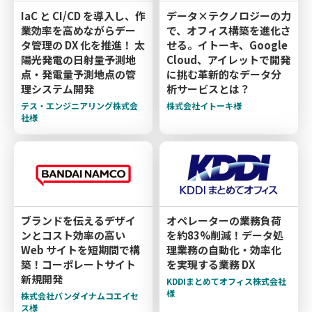
IaC と CI/CD を導入し、作
データ×テクノロジーの力
業効率を高めながらデー
で、オフィス構築を進化さ
タ管理の DX 化を推進！ 太
せる。イトーキ、Google
陽光発電の日射量予測地
Cloud、アイレットで開発
点・発電量予測地点の管
に挑む革新的なデータ分
理システム開発
析サービスとは？
テス・エンジニアリング株式会
株式会社イトーキ様
社様
ブランドを伝えるデザイ
オペレーターの業務負荷
ンとコスト効率の高い
を約83%削減！データ処
Web サイトを短期間で構
理業務の自動化・効率化
築！コーポレートサイト
を実現する業務 DX
新規開発
KDDIまとめてオフィス株式会社
様
株式会社バンダイナムコエイセ
ス様