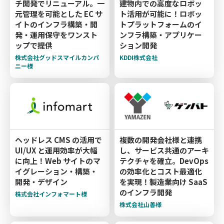
チ開発でリニューアル。一
建物内での高度なロボッ
元管理を可能とした EC サ
ト活用が可能に！ロボッ
イトのインフラ構築・開
トプラットフォームのイ
発・運用保守をワンスト
ンフラ構築・アプリケー
ップで提供
ション開発
株式会社グッドスマイルカンパ
KDDI株式会社
ニー様
ヘッドレス CMS の活用で
複数の開発会社様と連携
UI/UX と運用効率が大幅
し、サービス共通のアーキ
に向上！Web サイトのマ
テクチャを確立。DevOps
イグレーション・構築・
の効率化とコスト最適化
開発・デザイン
を実現！製造業向け SaaS
のインフラ開発
株式会社インフォマート様
株式会社山善様