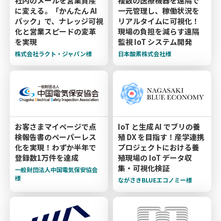
社内のメールを営業資産
複数の医療機器を遠隔で
に変える。「かんたん AI
一元管理し、稼働状況を
パック」で、ナレッジ可視
リアルタイムに可視化！
化と営業スピードの変革
現場の負担を減らす遠隔
を実現
監視 IoT システム開発
株式会社ラクト・ジャパン様
日本酸素株式会社様
お客さまマイページで点
IoT と生成 AI でブリの養
検報告書のペーパーレス
殖 DX を目指す！産学連携
化を実現！わずか半年で
プロジェクトにおける養
登録数1万件を達成
殖現場の IoT データ収
集・可視化検証
一般財団法人中国電気保安協会
様
ながさきBLUEエコノミー様