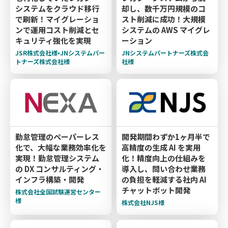
システムをクラウド移行
却し、数千万円規模のコ
で刷新！マイグレーショ
スト削減に成功！大規模
ンで運用コスト削減とセ
システムの AWS マイグレ
キュリティ強化を実現
ーション
JSR株式会社様•JNシステムパー
JNシステムパートナーズ株式会
トナーズ株式会社様
社様
勤怠管理のペーパーレス
開発期間わずか1ヶ月半で
化で、大幅な業務効率化を
高精度の生成 AI を実用
実現！勤怠管理システム
化！精度向上の仕組みを
の DX コンサルティング・
導入し、問い合わせ業務
インフラ構築・開発
の負担を軽減する社内 AI
チャットボット開発
株式会社全国試験運営センター
様
株式会社NJS様