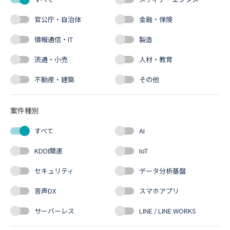
官公庁・自治体
金融・保険
情報通信・IT
製造
流通・小売
人材・教育
不動産・建築
その他
案件種別
すべて
AI
KDDI関連
IoT
セキュリティ
データ分析基盤
音声DX
スマホアプリ
サーバーレス
LINE / LINE WORKS