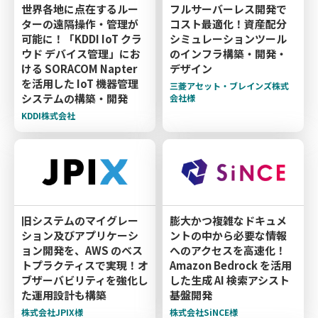
世界各地に点在するルー
フルサーバーレス開発で
ターの遠隔操作・管理が
コスト最適化！資産配分
可能に！「KDDI IoT クラ
シミュレーションツール
ウド デバイス管理」にお
のインフラ構築・開発・
ける SORACOM Napter
デザイン
を活用した IoT 機器管理
三菱アセット・ブレインズ株式
システムの構築・開発
会社様
KDDI株式会社
旧システムのマイグレー
膨大かつ複雑なドキュメ
ション及びアプリケーシ
ントの中から必要な情報
ョン開発を、AWS のベス
へのアクセスを高速化！
トプラクティスで実現！オ
Amazon Bedrock を活用
ブザーバビリティを強化し
した生成 AI 検索アシスト
た運用設計も構築
基盤開発
株式会社JPIX様
株式会社SiNCE様