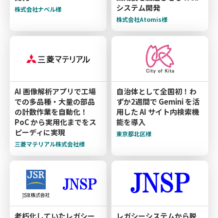
システム開発
株式会社ナベル様
株式会社Atomis様
AI 画像解析アプリで工場
自治体として全国初！わ
での多品種・大量の部品
ずか2週間で Gemini を活
の計数作業を自動化！
用した AI サイト内検索機
PoC から実用化までをス
能を導入
ピーディに実現
東京都北区様
三菱マテリアル株式会社様
老朽化していたレガシー
レガシーシステムから脱