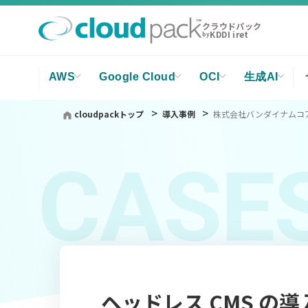
クラウドパック
KDDI iret
by
AWS
Google Cloud
OCI
生成AI
cloudpackトップ
導入事例
株式会社バンダイナムコ
CASE
ヘッドレス CMS の