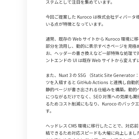
ステムとして注目を集めています。
今回ご提案した Kuroco は株式会社ディバー
いる点が特徴となっています。
通常、既存の Web サイトから Kuroco 環境
部分を流用し、動的に表示すべきページを見極
お、ヘッダーの書き換えなど一部特殊な処理で対
ントエンドの UI は既存 Web サイトから変え
また、Nuxt 3 の SSG （Static Site 
ツを入稿すると GitHub Actions と連携し自動的
静的ページが書き出される仕組みを構築。動的ペ
につながるだけでなく、SEO 対策への効果も期待で
るためコスト削減にもなり、Kuroco のバ
す。
ヘッドレス CMS 環境に移行したことで、対
結できるため対応スピードも大幅に向上しました