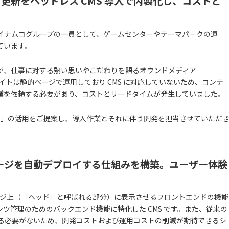
更新をヘッドレス CMS 導入で内製化し、コストと
イナムコグループの一員として、ゲームセンターやテーマパークの運
ています。
ちが、仕事に対する熱い思いやこだわりを語るオウンドメディア
サイトは静的ページで運用しており CMS に対応していないため、コンテ
業を依頼する必要があり、コストとリードタイムが発生していました。
oco」の活用をご提案し、導入作業とそれに伴う開発を担当させていただ
s で静的ページを自動デプロイする仕組みを構築。ユーザー体験
ページ上（「ヘッド」と呼ばれる部分）に表示させるフロントエンドの機能
ツ管理のためのバックエンド機能に特化した CMS です。また、従来の
する必要がないため、開発コストおよび運用コストの削減が期待できるシ