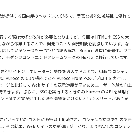
タ様が提供する国内産のヘッドレス CMS で、豊富な機能と拡張性に優れて
に移行する際は大幅な改修が必要となりますが、今回は HTML や CSS の大
めながら作業することで、開発コストや開発期間を削減しています。な
応しているソースも一つひとつ読み解き、Kuroco 環境に最適化。フロ
ずに、モダンフロントエンドフレームワークの Nuxt 3 に移行しています。
Generator：静的サイトジェネレーター）機能を導入することで、CMS でコンテン
に Kuroco の CDN 機能である Kuroco Front へのデプロイを実行し、
ージと比較して Web サイトの表示速度が早いためユーザー体験の向上
きます。さらに、SSG を実行するときのみ Kuroco の API を利用す
ックエンド側で障害が発生した際も影響を受けないというメリットがありま
応前にかかっていたコストが95％以上削減され、コンテンツ更新を社内で完
。その結果、Web サイトの更新頻度が上がり、より充実したコンテン