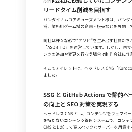
制作会社に依頼していたコンテンツ
リードタイム削減を目指す
バンダイナムコアミューズメント様は、バンダ
営、業務用ゲーム機の企画・販売などを展開し
同社は様々な形で“アソビ”を生み出す社員た
「ASOBITO」を運営しています。しかし、同
ンツの追加や変更を行なう場合は制作会社に作
そこでアイレットは、ヘッドレス CMS「Kur
ました。
SSG と GitHub Action
の向上と SEO 対策を実現する
ヘッドレス CMS とは、コンテンツをウェブ
を持たないコンテンツ管理システムで、コンテン
CMS と比較して高スペックなサーバーを用意