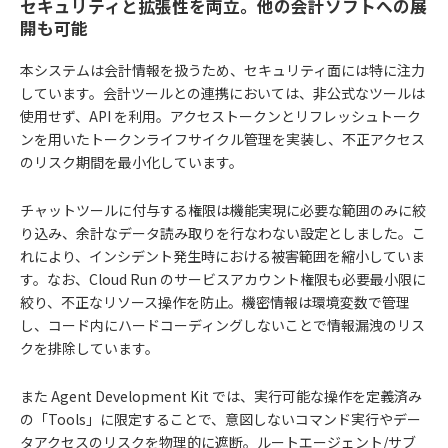
セキュリティと拡張性を両立。他の会計ソフトへの展
開も可能
本システムは会計情報を扱うため、セキュリティ面には特に注力
しています。会計ツールとの連携においては、非公式なツールは
使用せず、API を利用。アクセストークンとリフレッシュトーク
ンを用いたトークンライフサイクル管理を実装し、不正アクセス
のリスク期間を最小化しています。
チャットツールに付与する権限は機能実現に必要な範囲のみに絞
り込み、余計なデータ読み取りを行なわない設定としました。こ
れにより、インシデント発生時における被害範囲を縮小していま
す。なお、Cloud Run のサービスアカウント権限も必要最小限に
絞り、不正なリソース操作を防止。機密情報は環境変数で管理
し、コード内にハードコーディングしないことで情報漏洩のリス
クを排除しています。
また Agent Development Kit では、実行可能な操作を定義済み
の「Tools」に限定することで、意図しないコマンド実行やデー
タアクセスのリスクを物理的に遮断。ルートエージェント/サブ