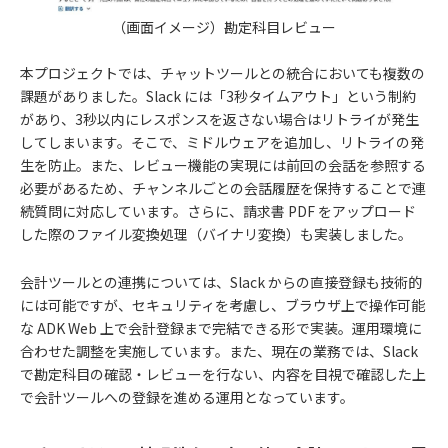
（画面イメージ）勘定科目レビュー
本プロジェクトでは、チャットツールとの統合においても複数の
課題がありました。Slack には「3秒タイムアウト」という制約
があり、3秒以内にレスポンスを返さない場合はリトライが発生
してしまいます。そこで、ミドルウェアを追加し、リトライの発
生を防止。また、レビュー機能の実現には前回の会話を参照する
必要があるため、チャンネルごとの会話履歴を保持することで連
続質問に対応しています。さらに、請求書 PDF をアップロード
した際のファイル変換処理（バイナリ変換）も実装しました。
会計ツールとの連携については、Slack からの直接登録も技術的
には可能ですが、セキュリティを考慮し、ブラウザ上で操作可能
な ADK Web 上で会計登録まで完結できる形で実装。運用環境に
合わせた調整を実施しています。また、現在の業務では、Slack
で勘定科目の確認・レビューを行ない、内容を目視で確認した上
で会計ツールへの登録を進める運用となっています。