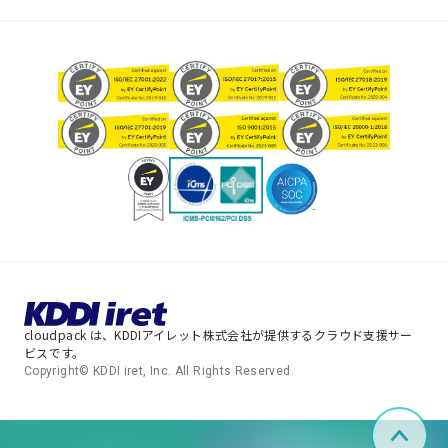
cloudpack は、KDDIアイレット株式会社が提供するクラウド支援サー
ビスです。
Copyright© KDDI iret, Inc. All Rights Reserved.
ペー