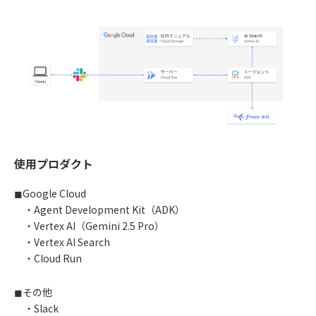
使用プロダクト
◼︎Google Cloud
・Agent Development Kit（ADK）
・Vertex AI（Gemini 2.5 Pro）
・Vertex AI Search
・Cloud Run
◼︎その他
・Slack