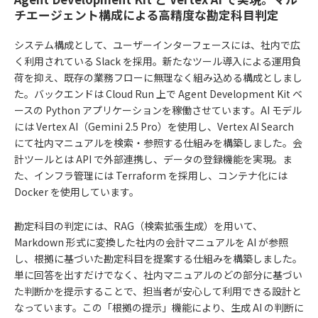
チエージェント構成による高精度な勘定科目判定
システム構成として、ユーザーインターフェースには、社内で広
く利用されている Slack を採用。新たなツール導入による運用負
荷を抑え、既存の業務フローに無理なく組み込める構成としまし
た。バックエンドは Cloud Run 上で Agent Development Kit ベ
ースの Python アプリケーションを稼働させています。AI モデル
には Vertex AI（Gemini 2.5 Pro）を使用し、Vertex AI Search
にて社内マニュアルを検索・参照する仕組みを構築しました。会
計ツールとは API で外部連携し、データの登録機能を実現。ま
た、インフラ管理には Terraform を採用し、コンテナ化には
Docker を使用しています。
勘定科目の判定には、RAG（検索拡張生成）を用いて、
Markdown 形式に変換した社内の会計マニュアルを AI が参照
し、根拠に基づいた勘定科目を提案する仕組みを構築しました。
単に回答を出すだけでなく、社内マニュアルのどの部分に基づい
た判断かを提示することで、担当者が安心して利用できる設計と
なっています。この「根拠の提示」機能により、生成 AI の判断に