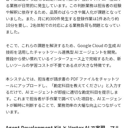
る業務が日常的に発生しています。この判断業務は担当者の経験
や解釈に依存するため、品質のばらつきや属人化が課題となって
いました。また、月に約300件発生する登録作業は1件あたり約
10分を要し、2名体制での対応による業務負荷も問題となってい
ました。
そこで、これらの課題を解決するため、Google Cloud の生成 AI
技術を活用したチャットツール連携型 AI エージェントを開発。
普段から使い慣れているインターフェース上で完結するため、新
しいツールの学習コストが不要である点が大きな特徴です。
本システムでは、担当者が請求書の PDF ファイルをチャットツ
ールにアップロードし、「勘定科目を教えてください」と入力す
るだけで、AI エージェントが即座に適切な勘定科目を提示しま
す。これまで担当者が手作業で調べていた項目を、AI エージェン
トが瞬時に判断することで、業務効率の大幅な向上につながって
います。
Agent Development Kit と Vertex AI で実現。マル