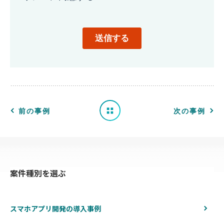
導
入
事
例
一
前の事例
次の事例
覧
へ
案件種別を選ぶ
戻
る
スマホアプリ開発の導入事例