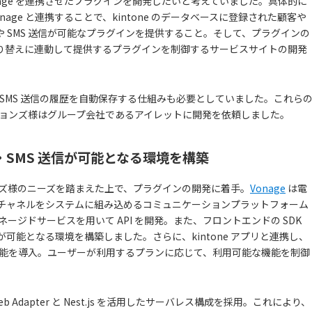
age を連携させたプラグインを開発したいと考えていました。具体的に
age と連携することで、kintone のデータベースに登録された顧客や
 SMS 送信が可能なプラグインを提供すること。そして、プラグインの
り替えに連動して提供するプラグインを制御するサービスサイトの開発
電や SMS 送信の履歴を自動保存する仕組みも必要としていました。これら
ションズ様はグループ会社であるアイレットに開発を依頼しました。
で架電・SMS 送信が可能となる環境を構築
ンズ様のニーズを踏まえた上で、プラグインの開発に着手。
Vonage
は電
信チャネルをシステムに組み込めるコミュニケーションプラットフォーム
 マネージドサービスを用いて API を開発。また、フロントエンドの SDK
送信が可能となる環境を構築しました。さらに、kintone アプリと連携し、
る機能を導入。ユーザーが利用するプランに応じて、利用可能な機能を制御
b Adapter と Nest.js を活用したサーバレス構成を採用。これにより、