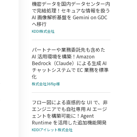
機密データを国内データセンター内
で完結処理！セキュアな情報を扱う
AI 画像解析基盤を Gemini on GDC
へ移行
KDDI株式会社
パートナーや業務委託先も含めた
AI 活用環境を構築！Amazon
Bedrock（Claude）による生成 AI
チャットシステムで EC 業務を標準
化
株式会社36flip様
フロー図による直感的な UI で、非
エンジニアでも自社専用 AI エージ
ェントを構築可能に！Agent
Runtime を活用した追加機能開発
KDDIアイレット株式会社