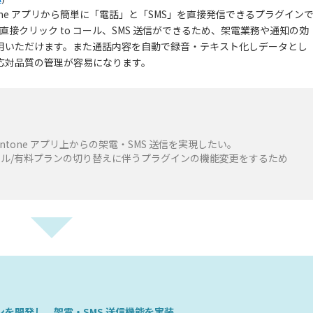
の kintone アプリから簡単に「電話」と「SMS」を直接発信できるプラグイン
 上で直接クリック to コール、SMS 送信ができるため、架電業務や通知の効
用いただけます。また通話内容を自動で録音・テキスト化しデータとし
応対品質の管理が容易になります。
kintone アプリ上からの架電・SMS 送信を実現したい。
ル/有料プランの切り替えに伴うプラグインの機能変更をするため
ラグインを開発し、架電・SMS 送信機能を実装。