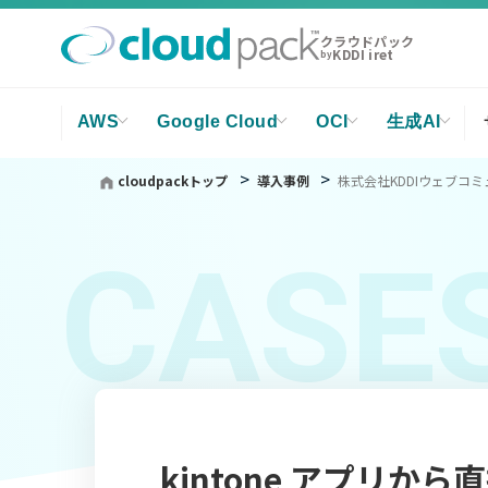
クラウドパック
KDDI iret
by
AWS
Google Cloud
OCI
生成AI
cloudpackトップ
導入事例
株式会社KDDIウェブコ
CASE
kintone アプリか