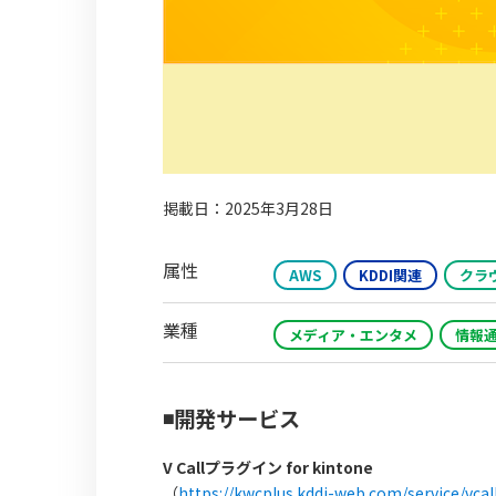
掲載日：2025年3月28日
属性
AWS
KDDI関連
クラ
業種
メディア・エンタメ
情報通
◾️開発サービス
V Callプラグイン for kintone
（
https://kwcplus.kddi-web.com/service/vcal