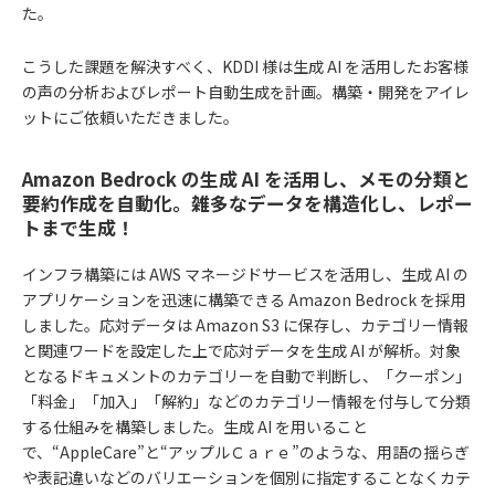
た。
こうした課題を解決すべく、KDDI 様は生成 AI を活用したお客様
の声の分析およびレポート自動生成を計画。構築・開発をアイレ
ットにご依頼いただきました。
Amazon Bedrock の生成 AI を活用し、メモの分類と
要約作成を自動化。雑多なデータを構造化し、レポー
トまで生成！
インフラ構築には AWS マネージドサービスを活用し、生成 AI の
アプリケーションを迅速に構築できる Amazon Bedrock を採用
しました。応対データは Amazon S3 に保存し、カテゴリー情報
と関連ワードを設定した上で応対データを生成 AI が解析。対象
となるドキュメントのカテゴリーを自動で判断し、「クーポン」
「料金」「加入」「解約」などのカテゴリー情報を付与して分類
する仕組みを構築しました。生成 AI を用いること
で、“AppleCare”と“アップルＣａｒｅ”のような、用語の揺らぎ
や表記違いなどのバリエーションを個別に指定することなくカテ