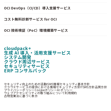
OCI DevOps（CI/CD）導入支援サービス
コスト無料診断サービス for OCI
OCI 技術検証（PoC）環境構築サービス
cloudpack+
生成 AI 導入・活用支援サービス
システム開発
クラウド周辺サービス
セキュリティサービス
ERP コンサルパック
セキュリティ向上のための活動
ISMS情報セキュリティ基本方針
クラウドサービスの提供における情報セキュリティ方針
ITSMS方針
品質方針
プライバシーポリシー
Cookieポリシー
AI ポリシー
ウェブアクセシビリティの取り組みについて
利用規約
古物営業法に基づく表示