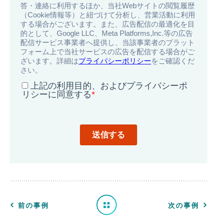
導
入
事
例
一
前の事例
次の事例