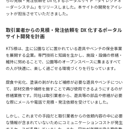
らの見積・発注依頼を DX 化するポータルサイト「ダイレクトオ
ーダーシステム」をリリースしました。本サイトの開発をアイレ
ットが担当させていただきました。
取引業者からの見積・発注依頼を DX 化するポータル
サイト開発を計画
KTS様は、主に公園などに置かれている遊具やベンチの保全事業
を展開する企業。専門技術と知識を生かし、施設・設備の修繕・
維持に努めることで、公園等のオープンスペースに集まるすべて
の人が快適に、楽しく過ごせる環境づくりを行なっています。
腐食や劣化、塗装の剥がれなど補修が必要な遊具やベンチについ
て、部材交換や補修を施すことで再び使用できるようにするのが
修繕業務です。同社は取引業者から、遊具等の部品や修繕が必要
な際にメールや電話で見積・発注依頼を受けていました。
しかし、これまでの手段だと取引業者からの依頼内容の中に必要
な情報が含まれていないためにコミュニケーションコストが発生
するケースが多発していました。また、同社が年間で扱う案件数