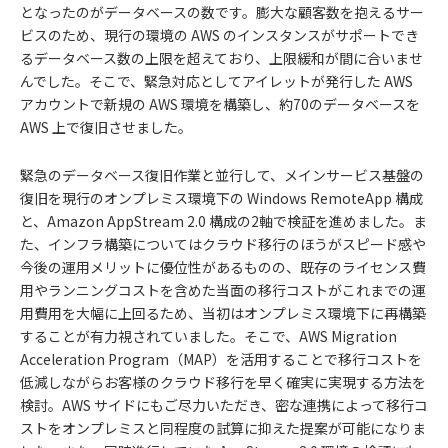
となったのがデータベースの数です。膨大な顧客数を抱えるサー
ビスのため、現行の環境の AWS のインスタンスがサポートでき
るデータベース数の上限を超えており、上限緩和が間に合いませ
んでした。そこで、緊急対応としてアイレットが発行した AWS
アカウントで新規の AWS 環境を構築し、約70のデータベースを
AWS 上で復旧させました。
緊急のデータベース復旧作業と並行して、メインサービス基盤の
復旧を現行のオンプレミス環境下の Windows RemoteApp 構成
と、Amazon AppStream 2.0 構成の2軸で検証を進めました。ま
た、インフラ構築についてはクラウド移行のほうがスピード感や
今後の運用メリットに優位性があるものの、既存のライセンス費
用やランニングコストを含めた当面の移行コストがこれまでの運
用費用を大幅に上回るため、当初はオンプレミス環境下に再構築
することが有力視されていました。そこで、AWS Migration
Acceleration Program（MAP）を活用することで移行コストを
低減しながらお客様のクラウド移行を早く確実に実現する方法を
検討。AWS サイドにもご尽力いただき、密な連携によって移行コ
ストをオンプレミスと同程度の試算に抑えた提案が可能になりま