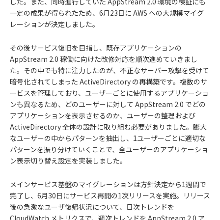
した。また、同時進行していた AppStream 2.0 環境の検証にも
一定の成果が得られたため、6月23日に AWS への大規模マイグ
レーションが決定しました。
その後サービス復旧を目指し、既存アプリケーションの
AppStream 2.0 稼働に向けた改修対応を順次進めていきまし
た。その中でも特に注力したのが、不正なサーバー攻撃を受けて
暗号化されてしまった ActiveDirectory の再構築です。複数のサ
ービスを管理しており、ユーザーごとに使用するアプリケーショ
ンも異なるため、どのユーザーに対して AppStream 2.0 でどの
アプリケーションを表示させるのか、ユーザーの整理および
ActiveDirectory 全体の設計に取り組む必要がありました。膨大
なユーザーの中からパターンを抽出し、1ユーザーごとに適切な
パターンを振り分けていくことで、全ユーザーのアプリケーショ
ン表示切り替え設定を実装しました。
メインサービス基盤のマイグレーションは方針決定から1週間で
完了し、6月30日にサービス再開の1次リリースを実施。リリース
後の急激なユーザ復帰状況について、日次トレンドを
CloudWatch メトリクスで、週次トレンドを AppStream 2.0 ア