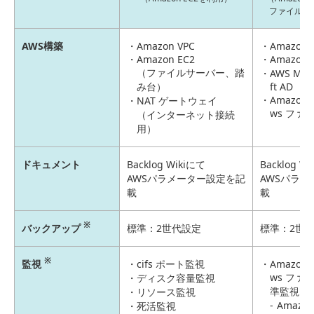
ファイルサ
AWS構築
Amazon VPC
Amazon 
Amazon EC2
Amazon
（ファイルサーバー、踏
AWS Man
み台）
ft AD
Amazon F
NAT ゲートウェイ
ws ファ
（インターネット接続
用）
ドキュメント
Backlog Wikiにて
Backlog W
AWSパラメーター設定を記
AWSパラ
載
載
※
バックアップ
標準：2世代設定
標準：2世
※
監視
cifs ポート監視
Amazon F
ws ファ
ディスク容量監視
準監視内
リソース監視
Amazon
死活監視