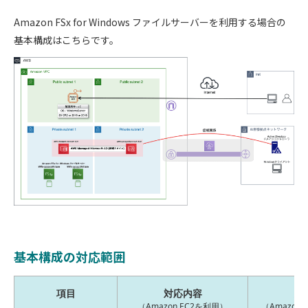
Amazon FSx for Windows ファイルサーバーを利用する場合の
基本構成はこちらです。
基本構成の対応範囲
項目
対応内容
対
（Amazon EC2を利用）
（Amazon FS