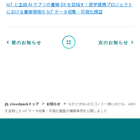
知
IoT と生成 AI でブリの養殖 DX を目指す！産学連携プロジェクト
における養殖現場の IoT データ収集・可視化検証
ら
せ
一
前のお知らせ
次のお知らせ
覧
へ
戻
る
cloudpackトップ
お知らせ
ながさきBLUEエコノミー様における、AWS
を活用した IoT データ収集・可視化基盤の構築事例を公開しました