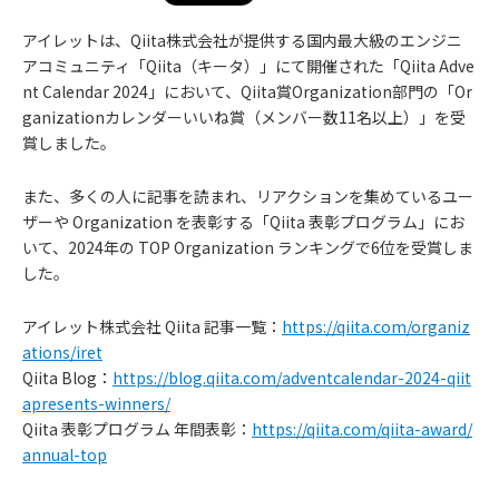
アイレットは、Qiita株式会社が提供する国内最大級のエンジニ
アコミュニティ「Qiita（キータ）」にて開催された「Qiita Adve
nt Calendar 2024」において、Qiita賞Organization部門の「Or
ganizationカレンダーいいね賞（メンバー数11名以上）」を受
賞しました。
また、多くの人に記事を読まれ、リアクションを集めているユー
ザーや Organization を表彰する「Qiita 表彰プログラム」にお
いて、2024年の TOP Organization ランキングで6位を受賞しま
した。
アイレット株式会社 Qiita 記事一覧：
https://qiita.com/organiz
ations/iret
お
Qiita Blog：
https://blog.qiita.com/adventcalendar-2024-qiit
apresents-winners/
知
Qiita 表彰プログラム 年間表彰：
https://qiita.com/qiita-award/
annual-top
ら