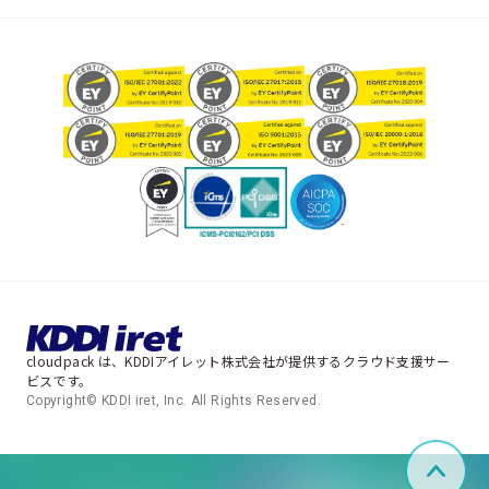
cloudpack は、KDDIアイレット株式会社が提供するクラウド支援サー
ビスです。
Copyright© KDDI iret, Inc. All Rights Reserved.
ペー