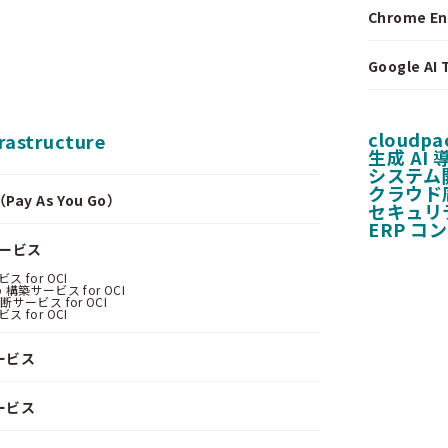
Chrome E
Google A
cloudpa
frastructure
生成 AI
システム
クラウド
y As You Go）
セキュリ
ERP コ
サービス
 for OCI
 構築サービス for OCI
サービス for OCI
 for OCI
ービス
ービス