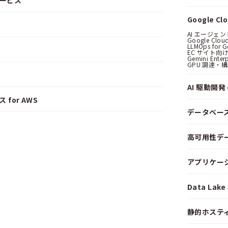
サービス
Google C
AI エージェ
Google Clo
LLMOps for G
EC サイト向け
Gemini Ent
GPU 調達・
AI 駆動開発 o
 for AWS
データベー
高可用性デ
アプリケー
Data La
静的ホステ