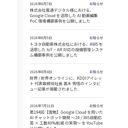
2026年8月7日
お知らせ
株式会社電通デジタル様における、
Google Cloud を活用した AI 動画編集
PoC 環境構築事例を公開しました
2026年8月5日
お知らせ
トヨタ自動車株式会社における、AWS を
活用した IoT・AR 対応の設備管理システ
ム構築事例を公開しました
2026年8月4日
お知らせ
財界 / 財界オンラインに、KDDIアイレッ
ト 代表取締役社長 髙木 秀悟のインタビ
ュー記事が掲載されました
2026年7月31日
お知らせ
第194回【雲勉】Google Cloud を用いた
AI チャットボット開発 〜24 / 365自動応
答 × 工数40%削減 の実現〜 を YouTube