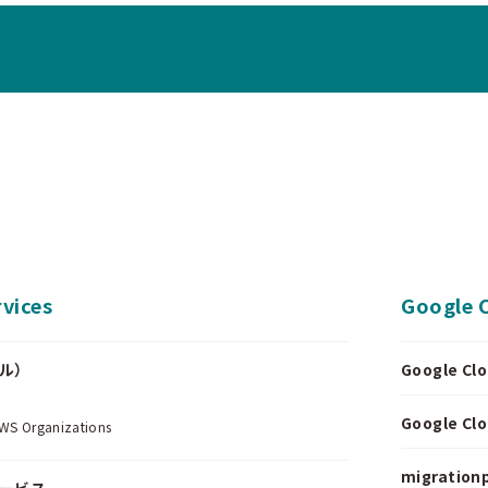
vices
Google 
ール）
Google 
.
Google 
Organizations
migrationp