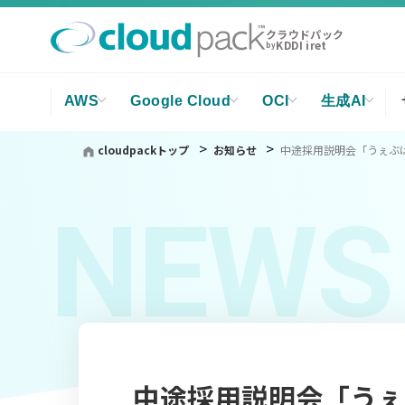
クラウドパック
KDDI iret
by
AWS
Google Cloud
OCI
生成AI
cloudpackトップ
お知らせ
中途採用説明会「うぇぶは
NEWS
中途採用説明会「うぇ