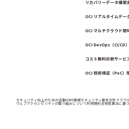
リカバリーデータ構築
OCI リアルタイムデ
OCI マルチクラウド
OCI DevOps（CI/
コスト無料診断サービス f
OCI 技術検証（PoC
セキュリティ向上のための活動
ISMS情報セキュリティ基本方針
クラウ
ウェブアクセシビリティの取り組みについて
利用規約
古物営業法に基