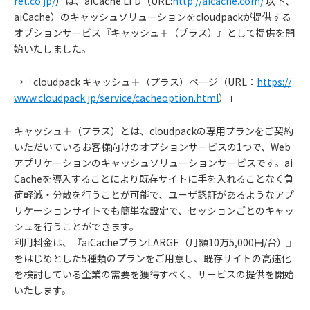
ret.co.jp/
）は、aiCache.LTD（URL:
http://aicache.com/
以下、
aiCache）のキャッシュソリューションをcloudpackが提供する
オプションサービス『キャッシュ＋（プラス）』として提供を開
始いたしました。
→「cloudpack キャッシュ＋（プラス）ページ（URL：
https://
www.cloudpack.jp/service/cacheoption.html
）」
キャッシュ＋（プラス）とは、cloudpackの専用プランをご契約
いただいているお客様向けのオプションサービスの1つで、Web
アプリケーションのキャッシュソリューションサービスです。ai
Cacheを導入することにより既存サイトに手を入れることなく負
荷軽減・分散を行うことが可能で、ユーザ認証があるようなアプ
リケーションサイトでも簡単な設定で、セッションごとのキャッ
シュを行うことができます。
利用料金は、『aiCacheプランLARGE（月額10万5,000円/台）』
をはじめとした5種類のプランをご用意し、既存サイトの高速化
を検討している企業の需要を獲得すべく、サービスの提供を開始
いたします。