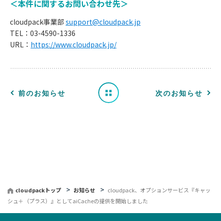
＜本件に関するお問い合わせ先＞
お
cloudpack事業部
support@cloudpack.jp
知
TEL：03-4590-1336
URL：
https://www.cloudpack.jp/
ら
せ
一
前のお知らせ
次のお知らせ
覧
へ
戻
る
cloudpackトップ
お知らせ
cloudpack、オプションサービス『キャッ
シュ＋（プラス）』としてaiCacheの提供を開始しました