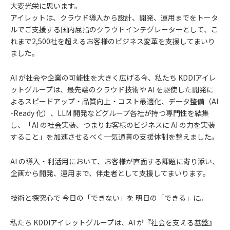
大変光栄に思います。
アイレットは、クラウド導入から設計、開発、運用までをトータ
ルでご支援する国内屈指のクラウドインテグレーターとして、こ
れまで2,500社を超えるお客様のビジネス変革を支援してまいり
ました。
AI が社会や企業の可能性を大きく広げる今、私たち KDDIアイレ
ットグループは、最先端のクラウド技術や AI を駆使した開発に
よるスピードアップ・品質向上・コスト最適化、データ整備（AI
-Ready 化）、LLM 開発などグループ各社が持つ専門性を結集
し、「AI の社会実装、つまりお客様のビジネスに AI の力を実装
すること」を加速させるべく一気通貫の支援体制を整えました。
AI の導入・利活用において、お客様が直面する課題に寄り添い、
企画から開発、運用まで、伴走者として支援してまいります。
技術と探究心で 今日の「できない」を 明日の「できる」に。
私たち KDDIアイレットグループは、AI が『社会を支える基盤』