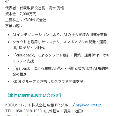
9F
代表者：代表取締役社長 髙木 秀悟
資本金：7,000万円
主要株主：KDDI株式会社
事業内容：
AI インテグレーションにより、AI の社会実装の加速を支援
クラウドを活用したシステム、スマホアプリの開発・運用、
UI/UX デザイン制作
「cloudpack」によるクラウド設計・構築、運用保守、セキ
ュリティ支援
「gaipack」による生成 AI 導入・活用支援および AI 駆動開
発の推進
KDDI グループと連携したクラウド開発支援
【本件に関するお問い合わせ】
KDDIアイレット株式会社 広報 PR グループ
pr@kddi.iret.jp
TEL：050-3818-1853（広報担当：羽鳥・池田）
お