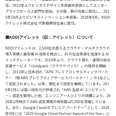
任。2022年よりビジネスデザイン本部副本部長としてエンター
プライズセールス部門を担当。その後、執行役員に就任し、202
5年10月よりビジネスイノベーション本部長。2026年4月、KDDI
アイレット株式会社 代表取締役社長に就任。
■KDDIアイレット（旧：アイレット）について
KDDIアイレットは、2,500社を超えるクラウド・マルチクラウド
導入実績と最先端 AI 技術を統合し、AI の社会実装を加速する AI
インテグレーターです。2010年より、クラウド導入・運用の総合
支援サービス「cloudpack（クラウドパック）」の提供を開始
し、2013年に日本初の「APN プレミアコンサルティングパート
ナー（現 AWS プレミアティアサービスパートナー）」の1社とし
て認定されました。以来、現在まで認定を継続しています。202
5年1月には高い技術力が評価され「AWS 生成 AI コンピテンシ
ー」認定を取得した他、エンジニア一人ひとりの研鑽により、20
26年1月時点で AWS 認定資格の保有数は5,000を突破していま
※
す。また、Google Cloud のプレミア パートナー
として、2025
年4月には「2025 Google Cloud Partner Award of the Year」に