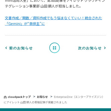
mini活用大全」において、第3回記事をアイレット クラウドイン
お
テグレーション事業部 山田 顕人が担当しました。
知
文書作成／関数／資料作成でもう悩まなくていい！統合された
「Gemini」が“救世主”に
ら
せ
一
前のお知らせ
次のお知らせ
覧
へ
戻
る
cloudpackトップ
お知らせ
EnterpriseZine（エンタープライズジン）
にアイレット 山田 顕人の寄稿記事が掲載されました