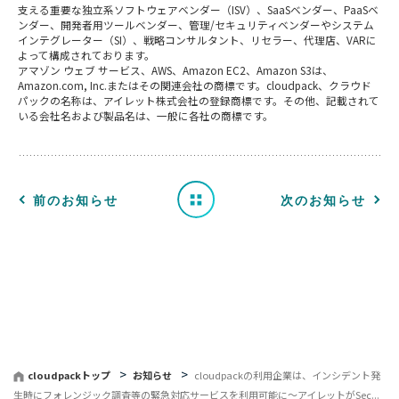
支える重要な独立系ソフトウェアベンダー（ISV）、SaaSベンダー、PaaSベ
ンダー、開発者用ツールベンダー、管理/セキュリティベンダーやシステム
インテグレーター（SI）、戦略コンサルタント、リセラー、代理店、VARに
お
よって構成されております。
アマゾン ウェブ サービス、AWS、Amazon EC2、Amazon S3は、
知
Amazon.com, Inc.またはその関連会社の商標です。cloudpack、クラウド
パックの名称は、アイレット株式会社の登録商標です。その他、記載されて
いる会社名および製品名は、一般に各社の商標です。
ら
せ
一
前のお知らせ
次のお知らせ
覧
へ
戻
る
cloudpackトップ
お知らせ
cloudpackの利用企業は、インシデント発
生時にフォレンジック調査等の緊急対応サービスを利用可能に〜アイレットがSec...