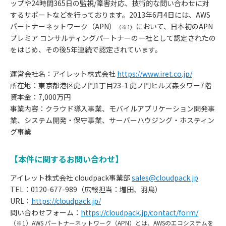
ップや24時間365日の監視/障害対応、技術的な問い合わせに対
するサポートなどを行っております。2013年6月4日には、AWS
パートナーネットワーク（APN）
において、日本初のAPN
（※1）
プレミア コンサルティングパートナーの一社として認定されたの
をはじめ、その後5年連続で認定されています。
運営会社名：アイレット株式会社
https://www.iret.co.jp/
所在地：東京都港区虎ノ門1丁目23-1 虎ノ門ヒルズ森タワー7階
資本金：7,000万円
事業内容：クラウド導入事業、モバイルアプリケーション開発事
業、システム開発・保守事業、サーバーハウジング・ホスティン
グ事業
【本件に関するお問い合わせ】
アイレット株式会社 cloudpack事業部
sales@cloudpack.jp
TEL：0120-677-989（広報担当：増田、羽鳥）
URL：
https://cloudpack.jp/
問い合わせフォーム：
https://cloudpack.jp/contact/form/
（※1）AWS パートナーネットワーク（APN）とは、AWSのエコシステムを