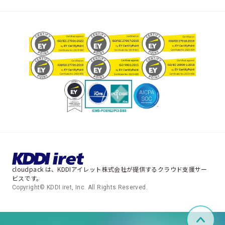
cloudpack は、KDDIアイレット株式会社が提供するクラウド支援サー
ビスです。
Copyright© KDDI iret, Inc. All Rights Reserved.
ペー