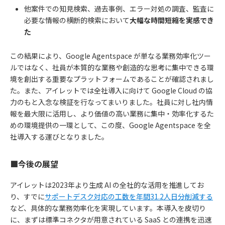
他案件での知見検索、過去事例、エラー対処の調査、監査に
必要な情報の横断的検索において
大幅な時間短縮を実感でき
た
この結果により、Google Agentspace が単なる業務効率化ツー
ルではなく、社員が本質的な業務や創造的な思考に集中できる環
境を創出する重要なプラットフォームであることが確認されまし
た。また、アイレットでは全社導入に向けて Google Cloud の協
力のもと入念な検証を行なってまいりました。社員に対し社内情
報を最大限に活用し、より価値の高い業務に集中・効率化するた
めの環境提供の一環として、この度、Google Agentspace を全
社導入する運びとなりました。
■今後の展望
アイレットは2023年より生成 AI の全社的な活用を推進してお
り、すでに
サポートデスク対応の工数を年間31.2人日分削減する
など、具体的な業務効率化を実現しています。本導入を皮切り
に、まずは標準コネクタが用意されている SaaS との連携を迅速