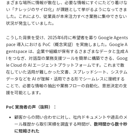
まざまな場所に情報が散在し、必要な情報にすぐにたどり着けな
い「ナレッジのサイロ化」が課題として挙がるようになってきま
した。これにより、従業員が本来注力すべき業務に集中できない
状況が発生していました。
こうした背景を受け、2025年6月に希望者を募り Google Agents
pace 導入における PoC（概念実証）を実施しました。Google A
gentspace は、企業や組織が保有するさまざまなデータと生成 A
I をつなぎ、対話型の業務支援ツールを簡単に構築できる、Goog
le Cloud の AI エージェントプラットフォームです。これまで散
在していた活用が難しかった文書、スプレッドシート、システム
データなどを AI が理解・活用できる形でシームレスに接続する
ことで、必要な情報の抽出や業務フローの自動化、意思決定の支
援を可能とします。
PoC 実施者の声（抜粋）：
顧客からの問い合わせに対し、社内ドキュメントや過去のメ
ール履歴から取引実績を調査する時間が、
数時間から数十秒
に短縮された