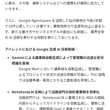
に進め、その後、基幹システムなどへの連携も計画的に拡大して
いきます。
さらに、Google Agentspace を活用した社内事例を今後1年間
で10件公表していく計画です。業務効率化や生産性向上に留まら
ず、新たな働き方やビジネスモデルの創出にも挑戦し、業界全体
の AI 活用を牽引する役割を果たしてまいります。
アイレットにおける Google 生成 AI 活用実績：
Gemini による議事録自動生成によって管理職の迅速な状況
把握を実現
Google Meet において議事録を自動生成し、管理職に
よるプロジェクト状況の迅速な把握が可能に。PoC 段階
では会議準備・報告にかかる工数削減を実現した。
NotebookLM 活用により法務部門の契約書業務を効率化
法務部門では、NotebookLM に蓄積された NDA の締結
内容からチェックガイドラインを自動生成し、業務に活
用。さらに、課題管理 SaaS と連携させることで、締結