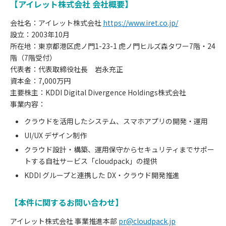
【アイレット株式会社 会社概要】
会社名：アイレット株式会社
https://www.iret.co.jp/
設立：2003年10月
所在地：東京都港区虎ノ門1-23-1 虎ノ門ヒルズ森タワー7階・24
階（7階受付）
代表者：代表取締役社長 岩永充正
資本金：7,000万円
主要株主：KDDI Digital Divergence Holdings株式会社
事業内容：
クラウドを活用したシステム、スマホアプリの開発・運用
UI/UX デザイン制作
クラウド設計・構築、運用保守からセキュリティまでサポー
トする自社サービス「cloudpack」の提供
KDDI グループと連携した DX・クラウド開発推進
【本件に関するお問い合わせ】
アイレット株式会社 事業推進本部
pr@cloudpack.jp