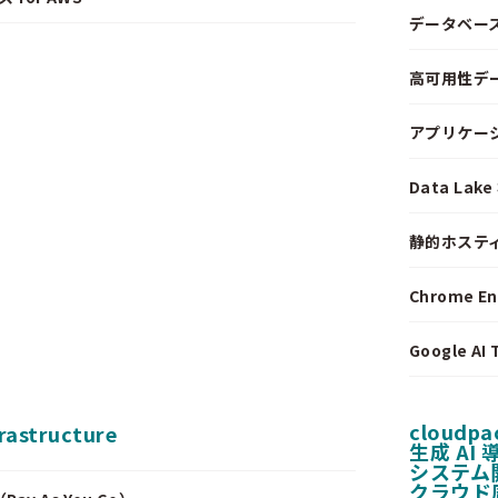
データベー
高可用性デ
アプリケー
Data La
静的ホステ
Chrome E
Google A
cloudpa
frastructure
生成 AI
システム
クラウド