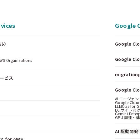
vices
Google 
ール）
Google 
.
Google 
Organizations
migrationp
サービス
Google C
AI エージェ
Google Clo
LLMOps for G
EC サイト向け
Gemini Ent
GPU 調達・
AI 駆動開発 o
 for AWS