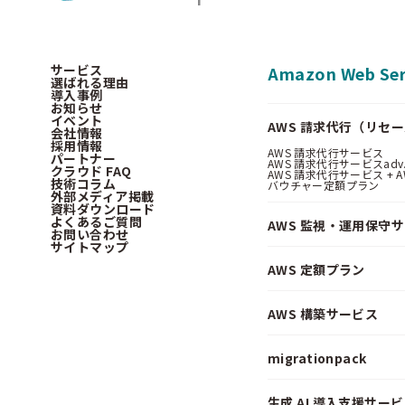
サービス
Amazon Web Ser
選ばれる理由
導入事例
お知らせ
イベント
AWS 請求代行（リセ
会社情報
採用情報
AWS 請求代行サービス
パートナー
AWS 請求代行サービスadv
クラウド FAQ
AWS 請求代行サービス + AWS 
技術コラム
バウチャー定額プラン
外部メディア掲載
資料ダウンロード
よくあるご質問
AWS 監視・運用保守
お問い合わせ
サイトマップ
AWS 定額プラン
AWS 構築サービス
migrationpack
生成 AI 導入支援サービス