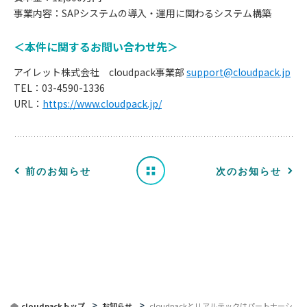
事業内容：SAPシステムの導入・運用に関わるシステム構築
＜本件に関するお問い合わせ先＞
お
アイレット株式会社 cloudpack事業部
support@cloudpack.jp
知
TEL：03-4590-1336
URL：
https://www.cloudpack.jp/
ら
せ
一
前のお知らせ
次のお知らせ
覧
へ
戻
る
cloudpackトップ
お知らせ
cloudpackとリアルテックはパートナーシ