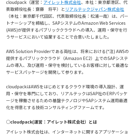
cloudpack（運営：
アイレット株式会社
、本社：東京都港区、代
表取締役社長：齋藤 将平）と
リアルテックジャパン株式会社
（本社：東京都千代田区、代表取締役社長：松浦一哉）は、パー
トナーシップを締結し、SAPシステムのAmazon Web Services
(AWS)が提供するパブリッククラウドへの導入、運用・保守を行
うサービスにおいて協業することで合意いたしました。
AWS Solution Providerである両社は、将来における(*注) AWSの
提供するパブリッククラウド（Amazon EC2）上でのSAPシステ
ムの導入、及び運用・保守を検討しているお客様に対して最適な
サービスパッケージを開発して参ります。
cloudpackはAWSをはじめとするクラウド環境の導入設計、運
用・保守を専門にしており、リアルテックはSAP社のERPパッケ
ージを稼働させるための基盤テクノロジやSAPシステム運用最適
化を得意とする技術コンサルティングファームです。
○cloudpack(運営：アイレット株式会社）とは
アイレット株式会社は、インターネットに関するアプリケーショ