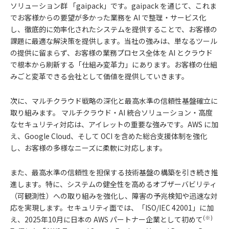
ソリューション群 「gaipack」です。gaipack を通じて、これま
でお客様からの要望が多かった業務を AI で整理・サービス化
し、徹底的に効率化されたシステムを提供することで、お客様の
課題に最適な解決策を提供します。当社の強みは、単なるツール
の提供に留まらず、お客様の業務プロセス全体を AI とクラウド
で根本から刷新する「仕組み変革力」にあります。お客様の仕組
みごと変革できる会社として価値を提供していきます。
次に、マルチクラウド戦略の深化と最高水準の信頼性基盤確立に
取り組みます。 マルチクラウド・AI 統合ソリューション・高度
なセキュリティ対応は、アイレットの重要な強みです。AWS に加
え、Google Cloud、そして OCI を含めた総合支援体制を強化
し、お客様の多様なニーズに柔軟に対応します。
また、最高水準の信頼性を担保する技術基盤の構築を引き続き推
進します。特に、システムの健全性を高めるオブザーバビリティ
（可観測性）への取り組みを強化し、障害の予兆検知や迅速な対
応を実現します。セキュリティ面では、「ISO/IEC 42001」に加
(※)
え、2025年10月に日本の AWS パートナー企業として初めて