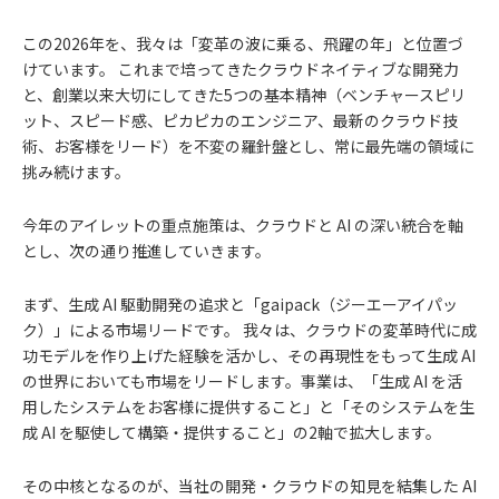
この2026年を、我々は「変革の波に乗る、飛躍の年」と位置づ
けています。 これまで培ってきたクラウドネイティブな開発力
と、創業以来大切にしてきた5つの基本精神（ベンチャースピリ
ット、スピード感、ピカピカのエンジニア、最新のクラウド技
術、お客様をリード）を不変の羅針盤とし、常に最先端の領域に
挑み続けます。
今年のアイレットの重点施策は、クラウドと AI の深い統合を軸
とし、次の通り推進していきます。
まず、生成 AI 駆動開発の追求と「gaipack（ジーエーアイパッ
ク）」による市場リードです。 我々は、クラウドの変革時代に成
功モデルを作り上げた経験を活かし、その再現性をもって生成 AI
の世界においても市場をリードします。事業は、「生成 AI を活
用したシステムをお客様に提供すること」と「そのシステムを生
成 AI を駆使して構築・提供すること」の2軸で拡大します。
その中核となるのが、当社の開発・クラウドの知見を結集した AI