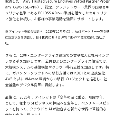
取得した「AWS Trusted Secure Enclaves Vetted Partner Progr
am（AWS TSE-VPP）」認定、クレジットカード業界の国際セキ
ュリティ基準である PCI DSS 4.0への準拠を活かしたセキュリテ
ィ強化を継続し、お客様の事業活動を強固にサポートします。
※ アイレット株式会社調べ（2025年10月時点）。AWS パートナー一覧を基
に認定状況を調査し、日本国内における AWS TSE-VPP 認定取得は当社が
初。
さらに、公共・エンタープライズ領域での貢献拡大と社会インフ
ラの変革を加速します。 公共およびエンタープライズ領域では、
大規模システムの基盤構築やクラウド移行支援を加速します。特
に、ガバメントクラウドへの移行支援では KDDI との連携強化、
AWS と共に VMware 環境からの移行プロジェクトを推進し、社
会基盤のデジタル変革に貢献します。
最後に、2026年、アイレットは「変革の波に乗る、飛躍の年」
として、従来の SI ビジネスの枠組みを変革し、ベンチャースピリ
ットを持って、クラウドと AI が融合する新たな世界で革新的な
価値を創造し続けます。