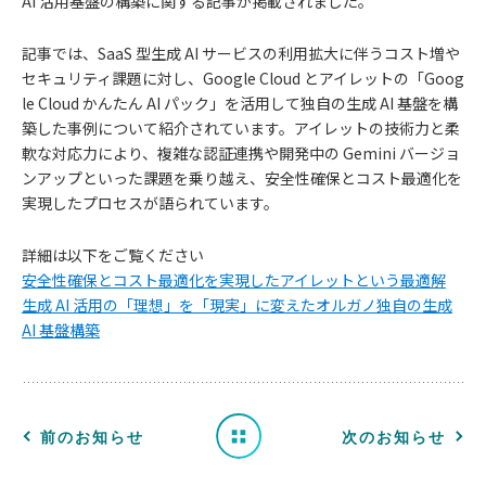
AI 活用基盤の構築に関する記事が掲載されました。
記事では、SaaS 型生成 AI サービスの利用拡大に伴うコスト増や
セキュリティ課題に対し、Google Cloud とアイレットの「Goog
le Cloud かんたん AI パック」を活用して独自の生成 AI 基盤を構
築した事例について紹介されています。アイレットの技術力と柔
軟な対応力により、複雑な認証連携や開発中の Gemini バージョ
ンアップといった課題を乗り越え、安全性確保とコスト最適化を
実現したプロセスが語られています。
お
詳細は以下をご覧ください
安全性確保とコスト最適化を実現したアイレットという最適解
知
生成 AI 活用の「理想」を「現実」に変えたオルガノ独自の生成
AI 基盤構築
ら
せ
一
前のお知らせ
次のお知らせ
覧