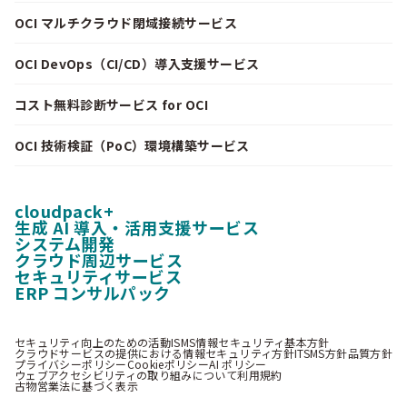
OCI マルチクラウド閉域接続サービス
OCI DevOps（CI/CD）導入支援サービス
コスト無料診断サービス for OCI
OCI 技術検証（PoC）環境構築サービス
cloudpack+
生成 AI 導入・活用支援サービス
システム開発
クラウド周辺サービス
セキュリティサービス
ERP コンサルパック
セキュリティ向上のための活動
ISMS情報セキュリティ基本方針
クラウドサービスの提供における情報セキュリティ方針
ITSMS方針
品質方針
プライバシーポリシー
Cookieポリシー
AI ポリシー
ウェブアクセシビリティの取り組みについて
利用規約
古物営業法に基づく表示