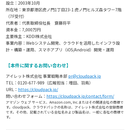
設立：2003年10月
所在地：東京都港区虎ノ門1丁目23-1 虎ノ門ヒルズ森タワー7階
（7F受付）
代表者：代表取締役社長 齋藤将平
資本金：7,000万円
主要株主：KDDI株式会社
事業内容：Webシステム開発、クラウドを活用したインフラ設
計・構築・運用、スマホアプリ（iOS/Android）開発・運用
【本件に関するお問い合わせ】
アイレット株式会社 事業戦略本部
pr@cloudpack.jp
TEL：0120-677-989（広報担当：増田、羽鳥）
URL：
https://cloudpack.jp/
お
問い合わせフォーム：
https://cloudpack.jp/contact/form/
アマゾン ウェブ サービス、Amazon.com, Inc.またはその関連会社の商標で
知
す。cloudpack、クラウドパックの名称は、アイレット株式会社の登録商標
です。その他、記載されている会社名および製品名は、一般に各社の商標で
す。
ら