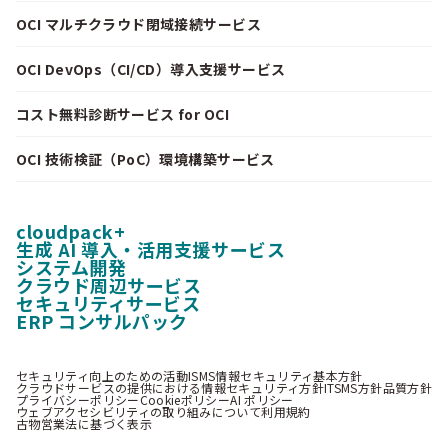
OCI マルチクラウド閉域接続サービス
OCI DevOps（CI/CD）導入支援サービス
コスト無料診断サービス for OCI
OCI 技術検証（PoC）環境構築サービス
cloudpack+
生成 AI 導入・活用支援サービス
システム開発
クラウド周辺サービス
セキュリティサービス
ERP コンサルパック
セキュリティ向上のための活動
ISMS情報セキュリティ基本方針
クラウドサービスの提供における情報セキュリティ方針
ITSMS方針
品質方針
プライバシーポリシー
Cookieポリシー
AI ポリシー
ウェブアクセシビリティの取り組みについて
利用規約
古物営業法に基づく表示