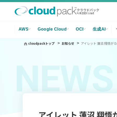
クラウドパック
KDDI iret
by
AWS
Google Cloud
OCI
生成AI
cloudpackトップ
お知らせ
アイレット 蓮沼 翔悟が Da
NEWS
アイレット 蓮沼 翔悟が D