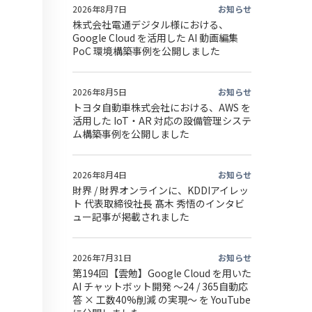
2026年8月7日
お知らせ
株式会社電通デジタル様における、
Google Cloud を活用した AI 動画編集
PoC 環境構築事例を公開しました
2026年8月5日
お知らせ
トヨタ自動車株式会社における、AWS を
活用した IoT・AR 対応の設備管理システ
ム構築事例を公開しました
2026年8月4日
お知らせ
財界 / 財界オンラインに、KDDIアイレッ
ト 代表取締役社長 髙木 秀悟のインタビ
ュー記事が掲載されました
2026年7月31日
お知らせ
第194回【雲勉】Google Cloud を用いた
AI チャットボット開発 〜24 / 365自動応
答 × 工数40%削減 の実現〜 を YouTube