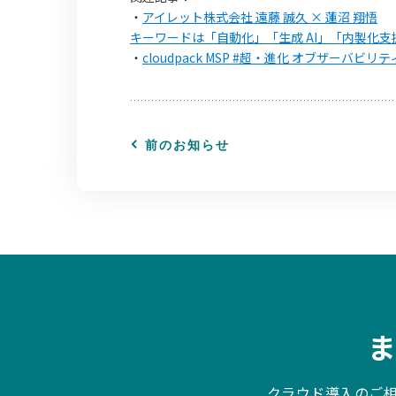
・
アイレット株式会社 遠藤 誠久 × 蓮沼 翔悟
キーワードは「自動化」「生成 AI」「内製化支援」
・
cloudpack MSP #超・進化 オブザーバ
前のお知らせ
クラウド導入のご