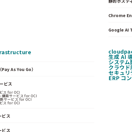
静的ホステ
Chrome E
Google A
cloudpa
frastructure
生成 AI
システム
クラウド
y As You Go）
セキュリ
ERP コ
サービス
 for OCI
 構築サービス for OCI
サービス for OCI
 for OCI
ービス
ービス