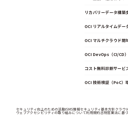
リカバリーデータ構築
OCI リアルタイムデ
OCI マルチクラウド
OCI DevOps（CI/
コスト無料診断サービス f
OCI 技術検証（PoC
セキュリティ向上のための活動
ISMS情報セキュリティ基本方針
クラウ
ウェブアクセシビリティの取り組みについて
利用規約
古物営業法に基