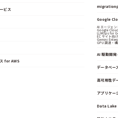
migrationp
サービス
Google C
AI エージェ
Google Clo
LLMOps for G
EC サイト向け
Gemini Ent
GPU 調達・
AI 駆動開発 o
 for AWS
データベー
高可用性デ
アプリケー
Data La