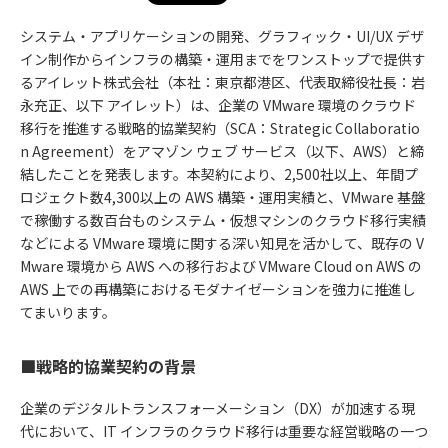
システム・アプリケーションの開発、グラフィック・UI/UX デザ
イン制作からインフラの構築・運用までをワンストップで提供す
るアイレット株式会社（本社：東京都港区、代表取締役社長：岩
永充正、以下 アイレット）は、企業の VMware 環境のクラウド
移行を推進する戦略的協業契約（SCA：Strategic Collaboratio
n Agreement）をアマゾン ウェブ サービス（以下、AWS）と締
結したことを発表します。本契約により、2,500社以上、年間プ
ロジェクト数4,300以上の AWS 構築・運用実績と、VMware 基盤
で稼働する数百台ものシステム・仮想マシンのクラウド移行実績
などによる VMware 環境に関する深い知見を活かして、既存の V
Mware 環境から AWS への移行および VMware Cloud on AWS の
AWS 上での再構築におけるモダナイゼーションを強力に推進し
てまいります。
■戦略的協業契約の背景
企業のデジタルトランスフォーメーション（DX）が加速する現
代において、IT インフラのクラウド移行は重要な経営戦略の一つ