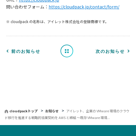
問い合わせフォーム：
https://cloudpack.jp/contact/form/
知
※ cloudpack の名称は、アイレット株式会社の登録商標です。
ら
せ
一
前のお知らせ
次のお知らせ
覧
へ
戻
る
cloudpackトップ
お知らせ
アイレット、企業の VMware 環境のクラウ
ド移行を推進する戦略的協業契約を AWS と締結 〜既存 VMware 環境...