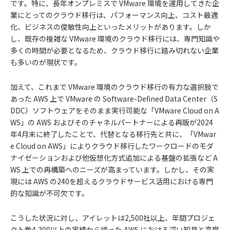
です。特に、長年オンプレミスで VMware 環境を運用してきた企
業にとってのクラウド移行は、パフォーマンス向上、コスト最適
化、ビジネスの俊敏性向上といったメリットがあります。しか
し、既存の複雑な VMware 環境のクラウド移行には、専門知識や
多くの時間が必要となるため、クラウド移行に踏み切れない企業
も多いのが現状です。
加えて、これまで VMware 環境のクラウド移行の有力な選択肢で
あった AWS 上で VMware の Software-Defined Data Center（S
DDC）ソフトウェアをそのまま実行可能な「VMware Cloud on A
WS」の AWS およびそのチャネルパートナーによる再販が2024
年4月末に終了したことで、代替となる移行先と共に、「VMwar
e Cloud on AWS」によりクラウド移行したワークロードのモダ
ナイゼーションおよび他仮想化方式追加による基盤の拡張など A
WS 上での再構築へのニーズが高まっています。しかし、その実
現には AWS の240を超えるクラウドサービス活用における専門
的な知識が不可欠です。
こうした状況に対し、アイレットは2,500社以上、年間プロジェ
クト数4,300以上の実績から培った AWS における深い知見と高度