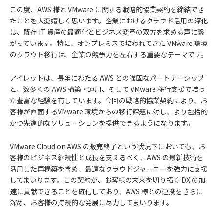
この度、AWS 様と VMware に関する戦略的協業契約を締結でき
たことを大変嬉しく思います。企業におけるクラウド活用の深化
は、既存 IT 資産の最適化とビジネス変革の双方を求める声に繋
がっています。特に、オンプレミスで培われてきた VMware 環境
のクラウド移行は、企業の競争力を左右する重要なテーマです。
アイレットは、長年にわたる AWS との強固なパートナーシップ
と、数多くの AWS 構築・運用、そして VMware 移行支援で培っ
た豊富な経験を有しています。今回の戦略的協業契約により、お
客様が直面するVMware 環境からの移行課題に対し、より包括的
かつ先進的なソリューションを提供できるようになります。
VMware Cloud on AWS の販売終了という状況下においても、お
客様のビジネス継続性と成長を支えるべく、AWS の最新技術を
活用した再構築を含め、最適なクラウドジャーニーを強力に支援
してまいります。この契約が、お客様の未来を切り拓く DX の加
速に貢献できることを確信しており、AWS 様との連携をさらに
深め、お客様の持続的な発展に尽力してまいります。