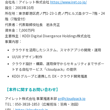
会社名：アイレット株式会社
https://www.iret.co.jp/
設立：2003年10月
所在地：東京都港区虎ノ門1-23-1 虎ノ門ヒルズ森タワー7階・24
階（7階受付）
代表者：代表取締役社長 岩永充正
資本金：7,000万円
主要株主：KDDI Digital Divergence Holdings株式会社
事業内容：
クラウドを活用したシステム、スマホアプリの開発・運用
UI/UX デザイン制作
クラウド設計・構築、運用保守からセキュリティまでサポー
トする自社サービス「cloudpack」の提供
KDDI グループと連携した DX・クラウド開発推進
【本件に関するお問い合わせ】
アイレット株式会社 事業推進本部
pr@cloudpack.jp
TEL：050-3818-1853（広報担当：羽鳥・池田）
お
URL：
https://cloudpack.jp