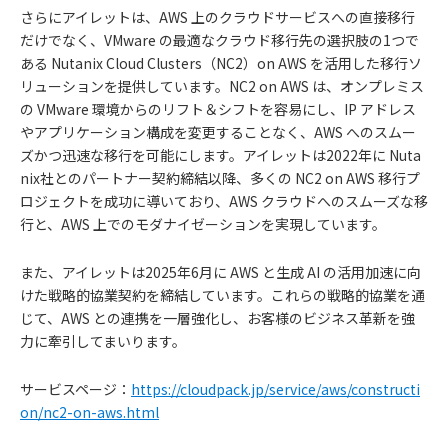
さらにアイレットは、AWS 上のクラウドサービスへの直接移行
だけでなく、VMware の最適なクラウド移行先の選択肢の1つで
ある Nutanix Cloud Clusters（NC2）on AWS を活用した移行ソ
リューションを提供しています。NC2 on AWS は、オンプレミス
の VMware 環境からのリフト＆シフトを容易にし、IP アドレス
やアプリケーション構成を変更することなく、AWS へのスムー
ズかつ迅速な移行を可能にします。アイレットは2022年に Nuta
nix社とのパートナー契約締結以降、多くの NC2 on AWS 移行プ
ロジェクトを成功に導いており、AWS クラウドへのスムーズな移
行と、AWS 上でのモダナイゼーションを実現しています。
また、アイレットは2025年6月に AWS と生成 AI の活用加速に向
けた戦略的協業契約を締結しています。これらの戦略的協業を通
じて、AWS との連携を一層強化し、お客様のビジネス革新を強
力に牽引してまいります。
サービスページ：
https://cloudpack.jp/service/aws/constructi
on/nc2-on-aws.html