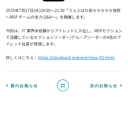
2025年7月17日(木)20:00〜21:30「うぇぶはち前々々々々々夜祭
〜MSP チームの全力 Q&A〜」を開催します。
今回は、IT 業界未経験からアイレットに入社し、MSPセクション
お
で活躍しているセクションリーダー/グループリーダーの4名のア
イレット社員が登壇します。
知
詳しくはこちら：
https://cloudpack.jp/event/msp-02.html
ら
せ
一
前のお知らせ
次のお知らせ
覧
へ
戻