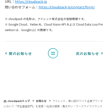
URL：
https://cloudpack.jp
問い合わせフォーム：
https://cloudpack.jp/contact/form/
お
※ cloudpack の名称は、アイレット株式会社の登録商標です。
知
※ Google Cloud、Vertex AI、Cloud Vision API および Cloud Data Loss Pre
vention は、Google LLC の商標です。
ら
せ
一
前のお知らせ
次のお知らせ
覧
へ
戻
る
cloudpackトップ
お知らせ
アイレット、第11回ホワイト企業アワード
において「学生審査部門」を受賞 〜社員の健康・働きがい・ワークライフバランス