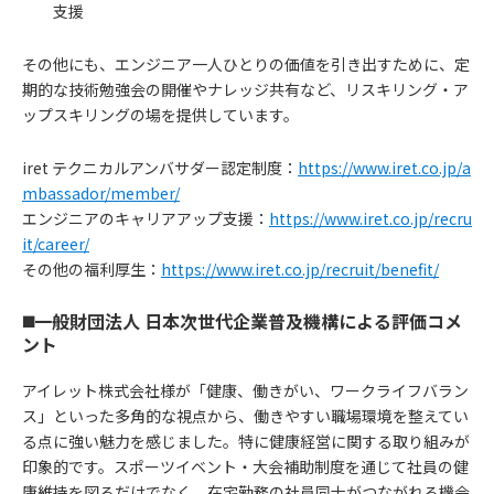
支援
その他にも、エンジニア一人ひとりの価値を引き出すために、定
期的な技術勉強会の開催やナレッジ共有など、リスキリング・ア
ップスキリングの場を提供しています。
iret テクニカルアンバサダー認定制度：
https://www.iret.co.jp/a
mbassador/member/
エンジニアのキャリアアップ支援：
https://www.iret.co.jp/recru
it/career/
その他の福利厚生：
https://www.iret.co.jp/recruit/benefit/
◼️一般財団法人 日本次世代企業普及機構による評価コメ
ント
アイレット株式会社様が「健康、働きがい、ワークライフバラン
ス」といった多角的な視点から、働きやすい職場環境を整えてい
る点に強い魅力を感じました。特に健康経営に関する取り組みが
印象的です。スポーツイベント・大会補助制度を通じて社員の健
康維持を図るだけでなく、在宅勤務の社員同士がつながれる機会