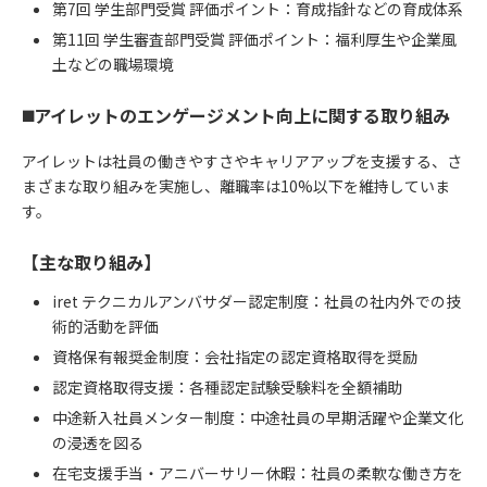
第7回 学生部門受賞 評価ポイント：育成指針などの育成体系
第11回 学生審査部門受賞 評価ポイント：福利厚生や企業風
土などの職場環境
◼️アイレットのエンゲージメント向上に関する取り組み
アイレットは社員の働きやすさやキャリアアップを支援する、さ
まざまな取り組みを実施し、離職率は10%以下を維持していま
す。
【主な取り組み】
iret テクニカルアンバサダー認定制度：社員の社内外での技
術的活動を評価
資格保有報奨金制度：会社指定の認定資格取得を奨励
認定資格取得支援：各種認定試験受験料を全額補助
中途新入社員メンター制度：中途社員の早期活躍や企業文化
の浸透を図る
在宅支援手当・アニバーサリー休暇：社員の柔軟な働き方を