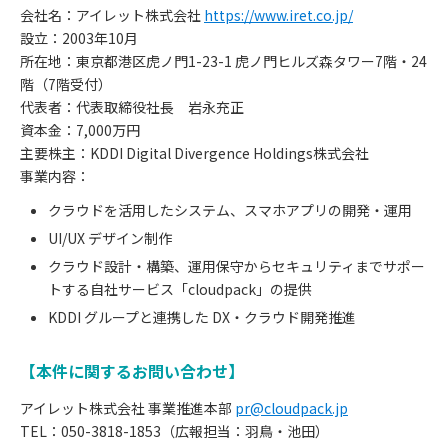
会社名：アイレット株式会社
https://www.iret.co.jp/
設立：2003年10月
所在地：東京都港区虎ノ門1-23-1 虎ノ門ヒルズ森タワー7階・24
階（7階受付）
代表者：代表取締役社長 岩永充正
資本金：7,000万円
主要株主：KDDI Digital Divergence Holdings株式会社
事業内容：
クラウドを活用したシステム、スマホアプリの開発・運用
UI/UX デザイン制作
クラウド設計・構築、運用保守からセキュリティまでサポー
トする自社サービス「cloudpack」の提供
KDDI グループと連携した DX・クラウド開発推進
【本件に関するお問い合わせ】
アイレット株式会社 事業推進本部
pr@cloudpack.jp
TEL：050-3818-1853（広報担当：羽鳥・池田）