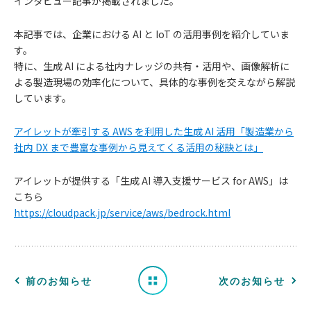
インタビュー記事が掲載されました。
本記事では、企業における AI と IoT の活用事例を紹介していま
す。
特に、生成 AI による社内ナレッジの共有・活用や、画像解析に
よる製造現場の効率化について、具体的な事例を交えながら解説
しています。
アイレットが牽引する AWS を利用した生成 AI 活用「製造業から
社内 DX まで豊富な事例から見えてくる活用の秘訣とは」
お
アイレットが提供する「生成 AI 導入支援サービス for AWS」は
知
こちら
https://cloudpack.jp/service/aws/bedrock.html
ら
せ
一
前のお知らせ
次のお知らせ
覧