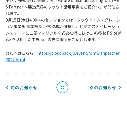
ャパン株式会社が開催する「Future of Manufacturing with AW
S Partner ～製造業界のクラウド活用事例をご紹介～」が開催さ
れます。
9月15日(木)14:00〜のセッションでは、クラウドインテグレーシ
ョン事業部 事業部長 小林 弘典が登壇し、ビジネスオペレーショ
ンをテーマに三菱マテリアル株式会社様における AWS IoT SiteW
お
ise を活用した工場 IoT の先進事例をご紹介します。
知
詳しくはこちら：
https://cloudpack.jp/event/fomwithpartner
2022.html
ら
せ
一
前のお知らせ
次のお知らせ
覧
へ
戻