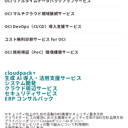
OCI リアルタイムデータバックアップサービス
OCI マルチクラウド閉域接続サービス
OCI DevOps（CI/CD）導入支援サービス
コスト無料診断サービス for OCI
OCI 技術検証（PoC）環境構築サービス
cloudpack+
生成 AI 導入・活用支援サービス
システム開発
クラウド周辺サービス
セキュリティサービス
ERP コンサルパック
セキュリティ向上のための活動
ISMS情報セキュリティ基本方針
クラウドサービスの提供における情報セキュリティ方針
ITSMS方針
品質方針
プライバシーポリシー
Cookieポリシー
AI ポリシー
ウェブアクセシビリティの取り組みについて
利用規約
古物営業法に基づく表示