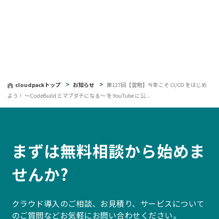
覧
へ
戻
る
cloudpackトップ
お知らせ
第127回【雲勉】今年こそ CI/CD をはじめ
よう！ 〜CodeBuild とマブダチになる〜 を YouTube に公...
まずは無料相談から始めま
せんか?
クラウド導入のご相談、お見積り、サービスについて
のご質問などお気軽にお問い合わせください。