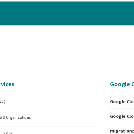
vices
Google 
ール）
Google 
.
Google 
Organizations
migrationp