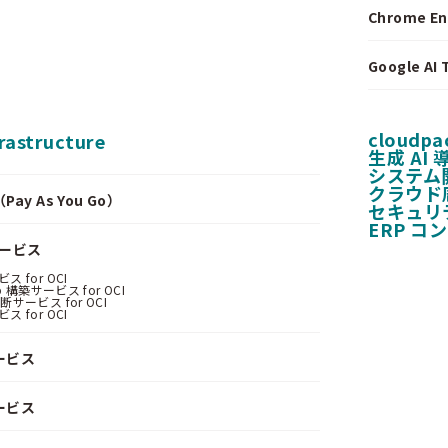
Chrome E
Google A
cloudpa
frastructure
生成 AI
システム
クラウド
y As You Go）
セキュリ
ERP コ
サービス
 for OCI
 構築サービス for OCI
サービス for OCI
 for OCI
ービス
ービス