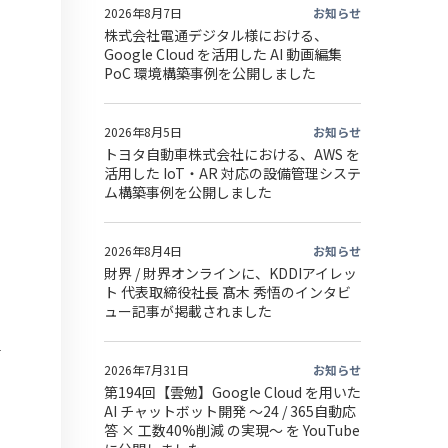
2026年8月7日
お知らせ
株式会社電通デジタル様における、
Google Cloud を活用した AI 動画編集
PoC 環境構築事例を公開しました
2026年8月5日
お知らせ
トヨタ自動車株式会社における、AWS を
活用した IoT・AR 対応の設備管理システ
ム構築事例を公開しました
2026年8月4日
お知らせ
財界 / 財界オンラインに、KDDIアイレッ
ト 代表取締役社長 髙木 秀悟のインタビ
ュー記事が掲載されました
2026年7月31日
お知らせ
第194回【雲勉】Google Cloud を用いた
AI チャットボット開発 〜24 / 365自動応
答 × 工数40%削減 の実現〜 を YouTube