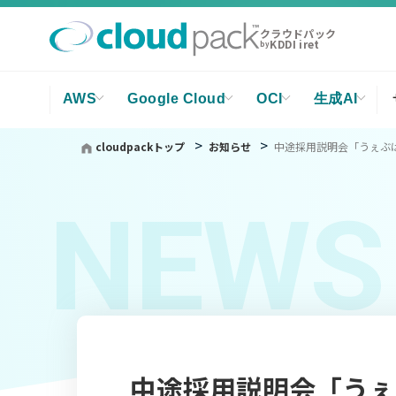
クラウドパック
KDDI iret
by
AWS
Google Cloud
OCI
生成AI
cloudpackトップ
お知らせ
中途採用説明会「うぇぶは
NEWS
中途採用説明会「うぇ