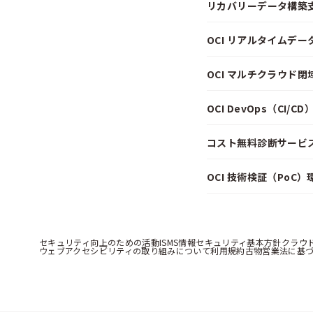
リカバリーデータ構築
OCI リアルタイムデ
OCI マルチクラウド
OCI DevOps（CI/
コスト無料診断サービス f
OCI 技術検証（PoC
セキュリティ向上のための活動
ISMS情報セキュリティ基本方針
クラウ
ウェブアクセシビリティの取り組みについて
利用規約
古物営業法に基