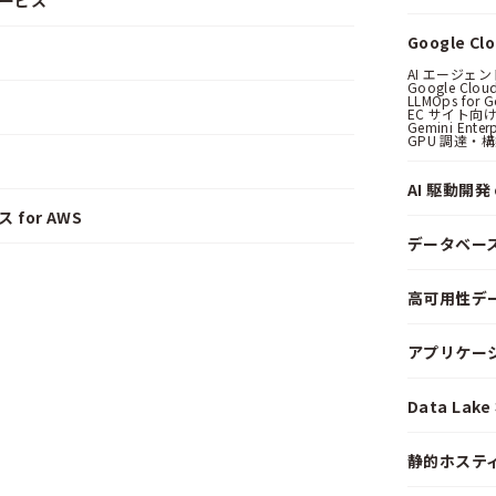
サービス
Google C
AI エージェ
Google Clo
LLMOps for G
EC サイト向け
Gemini Ent
GPU 調達・
AI 駆動開発 o
 for AWS
データベー
高可用性デ
アプリケー
Data La
静的ホステ