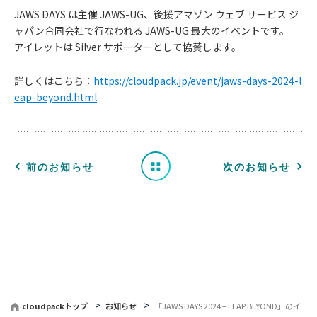
JAWS DAYS は主催 JAWS-UG、後援アマゾン ウェブ サービス ジ
ャパン合同会社で行なわれる JAWS-UG 最大のイベントです。
お
アイレットは Silver サポーターとして協賛します。
知
詳しくはこちら：
https://cloudpack.jp/event/jaws-days-2024-l
eap-beyond.html
ら
せ
一
前のお知らせ
次のお知らせ
覧
へ
戻
る
cloudpackトップ
お知らせ
「JAWS DAYS 2024 – LEAP BEYOND」のイ