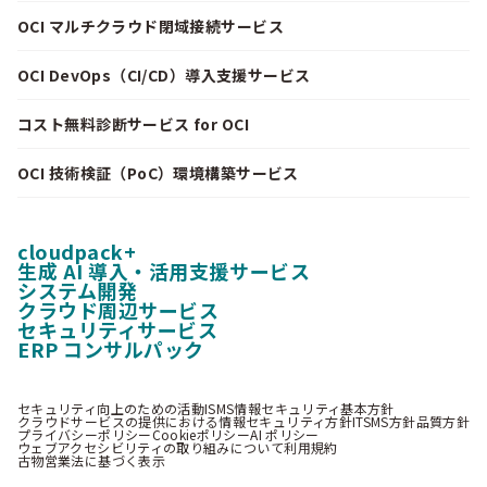
OCI マルチクラウド閉域接続サービス
OCI DevOps（CI/CD）導入支援サービス
コスト無料診断サービス for OCI
OCI 技術検証（PoC）環境構築サービス
cloudpack+
生成 AI 導入・活用支援サービス
システム開発
クラウド周辺サービス
セキュリティサービス
ERP コンサルパック
セキュリティ向上のための活動
ISMS情報セキュリティ基本方針
クラウドサービスの提供における情報セキュリティ方針
ITSMS方針
品質方針
プライバシーポリシー
Cookieポリシー
AI ポリシー
ウェブアクセシビリティの取り組みについて
利用規約
古物営業法に基づく表示