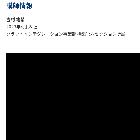
講師情報
吉村 祐希
2023年4月 入社
クラウドインテグレーション事業部 構築第六セクション所属